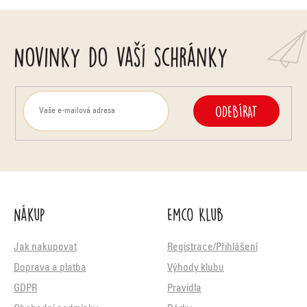
Novinky do vaší schránky
ODEBÍRAT
Nákup
Emco Klub
Jak nakupovat
Registrace/Přihlášení
Doprava a platba
Výhody klubu
GDPR
Pravidla