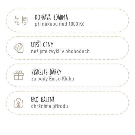
á
V
p
ý
Doprava zdarma
a
p
t
při nákupu nad 1000 Kč
i
í
s
h
Lepší ceny
o
než jste zvyklí v obchodech
d
n
Získejte dárky
o
za body Emco Klubu
c
e
n
EKO balení
í
chráníme přírodu