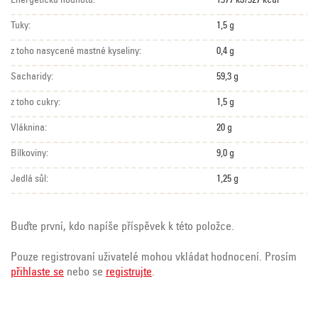
Energetická hodnota:
1377 kJ/327 kcal
Tuky:
1,5 g
z toho nasycené mastné kyseliny:
0,4 g
Sacharidy:
59,3 g
z toho cukry:
1,5 g
Vláknina:
20 g
Bílkoviny:
9,0 g
Jedlá sůl:
1,25 g
Buďte první, kdo napíše příspěvek k této položce.
Pouze registrovaní uživatelé mohou vkládat hodnocení. Prosím
přihlaste se
nebo se
registrujte
.
Z