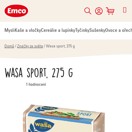
Přejít
na
Hledat
NÁKUPNÍ
obsah
KOŠÍK
Mysli
Kaše a vločky
Cereálie a lupínky
Tyčinky
Sušenky
Ovoce a ořec
Domů
/
Značky ze světa
/
Wasa sport, 275 g
Wasa sport, 275 g
Průměrné
1 hodnocení
hodnocení
produktu
je
5,0
z
5
hvězdiček.