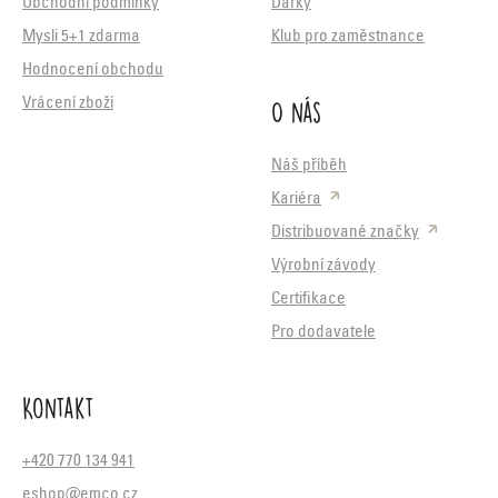
Obchodní podmínky
Dárky
Mysli 5+1 zdarma
Klub pro zaměstnance
Hodnocení obchodu
O nás
Vrácení zboží
Náš příběh
Kariéra
Distribuované značky
Výrobní závody
Certifikace
Pro dodavatele
Kontakt
+420 770 134 941
eshop@emco.cz