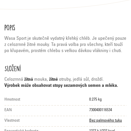
Popis
Wasa Sport je skutečně vydatný křehký chléb. Je upečený pouze
z celozrnné žitné mouky. Ta pravá volba pro všechny, kteří touží
po křupavém, prostém chlebu s velkou dávkou vlákniny i chuti.
Složení
Celozrnná
žitná
mouka,
žitné
otruby, jedlá sůl, droždí.
Výrobek může obsahovat stopy sezamových semen a mléka.
Hmotnost
0.275 kg
EAN
7300400116534
Vlastnost
Bez palmového tuku