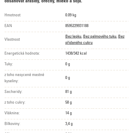
obsahovat arašídy, ořechy, mléko a sóju.
Hmotnost
0.09 kg
EAN
8595229931188
Bez lepku
,
Bez palmového tuku
,
Bez
Vlastnost
přidaného cukru
Energetická hodnota:
1438/342 kcal
Tuky:
0 g
z toho nasycené mastné
0 g
kyseliny:
Sacharidy:
81 g
z toho cukry:
58 g
Vláknina:
14 g
Bílkoviny:
3,4 g