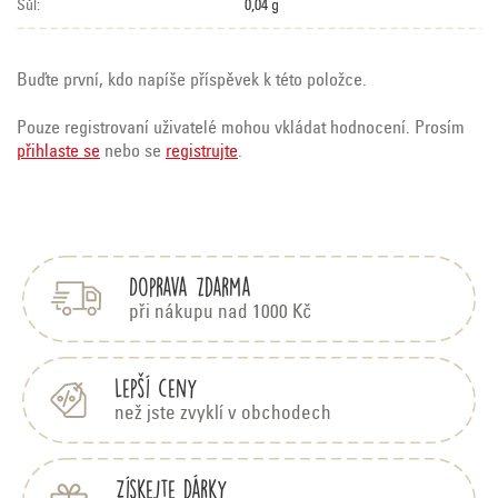
Sůl:
0,04 g
Buďte první, kdo napíše příspěvek k této položce.
Pouze registrovaní uživatelé mohou vkládat hodnocení. Prosím
přihlaste se
nebo se
registrujte
.
Z
á
p
Doprava zdarma
a
t
při nákupu nad 1000 Kč
í
Lepší ceny
než jste zvyklí v obchodech
Získejte dárky