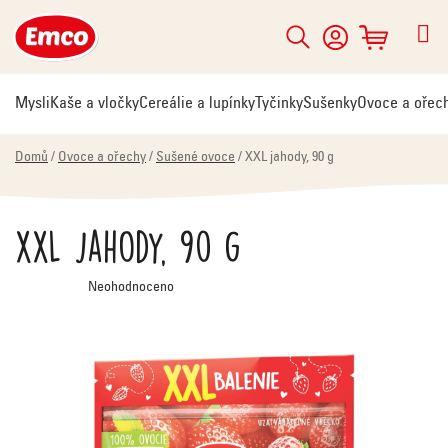
Přejít
na
Hledat
NÁKUPNÍ
obsah
KOŠÍK
Mysli
Kaše a vločky
Cereálie a lupínky
Tyčinky
Sušenky
Ovoce a ořec
Domů
/
Ovoce a ořechy
/
Sušené ovoce
/
XXL jahody, 90 g
XXL jahody, 90 g
Průměrné
Neohodnoceno
hodnocení
produktu
je
0,0
z
5
hvězdiček.