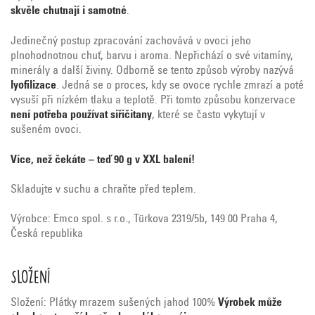
skvěle chutnají i samotné
.
Jedinečný postup zpracování zachovává v ovoci jeho
plnohodnotnou chuť, barvu i aroma. Nepřichází o své vitamíny,
minerály a další živiny. Odborně se tento způsob výroby nazývá
lyofilizace
. Jedná se o proces, kdy se ovoce rychle zmrazí a poté
vysuší při nízkém tlaku a teplotě. Při tomto způsobu konzervace
není potřeba používat siřičitany
, které se často vykytují v
sušeném ovoci.
Více, než čekáte – teď 90 g v XXL balení!
Skladujte v suchu a chraňte před teplem.
Výrobce: Emco spol. s r.o., Türkova 2319/5b, 149 00 Praha 4,
Česká republika
Složení
Složení: Plátky mrazem sušených jahod 100%
Výrobek může