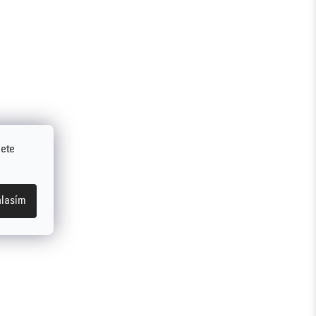
jete
lasím