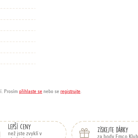
ní. Prosím
přihlaste se
nebo se
registrujte
.
Lepší ceny
Získejte dárky
než jste zvyklí v
za body Emco Klu