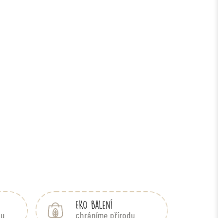
EKO balení
bu
chráníme přírodu