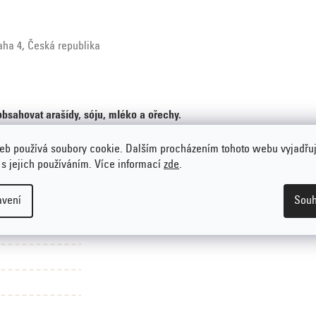
raha 4, Česká republika
bsahovat arašídy, sóju, mléko a ořechy.
eb používá soubory cookie. Dalším procházením tohoto webu vyjadřu
 s jejich používáním. Více informací
zde
.
avení
Souh
o tuku
,
Bez