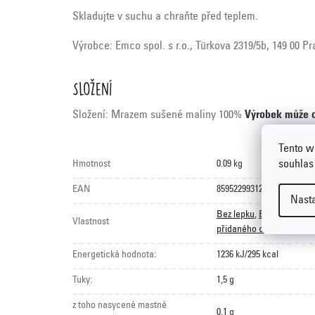
Skladujte v suchu a chraňte před teplem.
Výrobce: Emco spol. s r.o., Türkova 2319/5b, 149 00 P
Složení
Složení: Mrazem sušené maliny 100%
Výrobek může o
Tento w
souhlas
Hmotnost
0.09 kg
EAN
8595229931201
Nast
Bez lepku
,
Bez palmovéh
Vlastnost
přidaného cukru
Energetická hodnota:
1236 kJ/295 kcal
Tuky:
1,5 g
z toho nasycené mastné
0,1 g