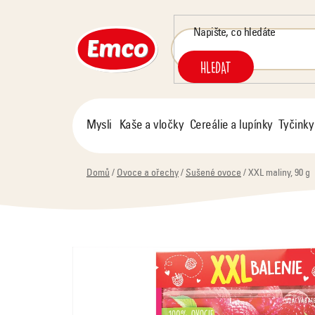
Přejít
na
obsah
HLEDAT
Mysli
Kaše a vločky
Cereálie a lupínky
Tyčinky
Domů
/
Ovoce a ořechy
/
Sušené ovoce
/
XXL maliny, 90 g