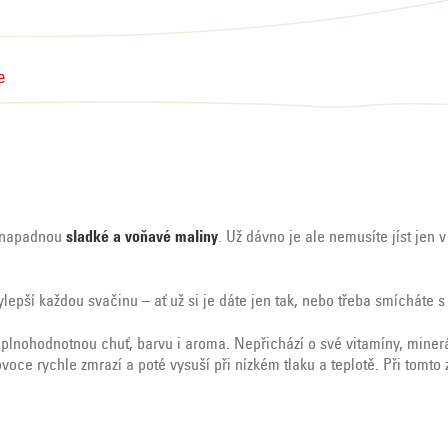
e
i napadnou
sladké a voňavé maliny
. Už dávno je ale nemusíte jíst jen 
ylepší každou svačinu – ať už si je dáte jen tak, nebo třeba smícháte s
lnohodnotnou chuť, barvu i aroma. Nepřichází o své vitamíny, minerál
ovoce rychle zmrazí a poté vysuší při nízkém tlaku a teplotě. Při tom