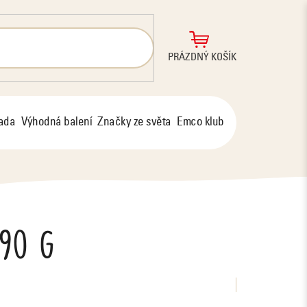
NÁKUPNÍ
PRÁZDNÝ KOŠÍK
KOŠÍK
řada
Výhodná balení
Značky ze světa
Emco klub
 90 g