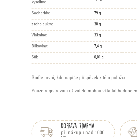
kyseliny:
Sacharidy:
79 g
z toho cukry:
30 g
Vláknina:
33 g
Bílkoviny:
7,4 g
Sůl:
0,01 g
Buďte první, kdo napíše příspěvek k této položce.
Pouze registrovaní uživatelé mohou vkládat hodnoce
Z
á
Doprava zdarma
p
a
při nákupu nad 1000