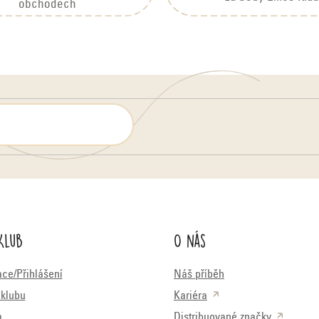
obchodech
Klub
O nás
ace/Přihlášení
Náš příběh
klubu
Kariéra
a
Distribuované značky