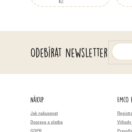
Kč
t
í
Odebírat newsletter
Nákup
Emco 
Jak nakupovat
Registr
Doprava a platba
Výhody 
GDPR
Pravidl