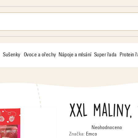
Sušenky
Ovoce a ořechy
Nápoje a mlsání
Super řada
Protein 
XXL maliny,
Průměrné
Neohodnoceno
hodnocení
produktu
Značka:
Emco
je