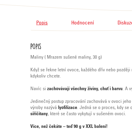
Popis
Hodnocení
Diskuz
Popis
Maliny ( Mrazem sušené maliny, 30 g)
Když se řekne letní ovoce, každého dřív nebo pozděj
kdykoliv chcete.
Navíc si
zachovávají všechny živiny, chuť i barvu
. A v
Jedinečný postup zpracování zachovává v ovoci jeho p
výroby nazývá
lyofilizace
. Jedná se o proces, kdy se 
siřičitany
, které se často vykytují v sušeném ovoci.
Více, než čekáte – teď 90 g v XXL balení!