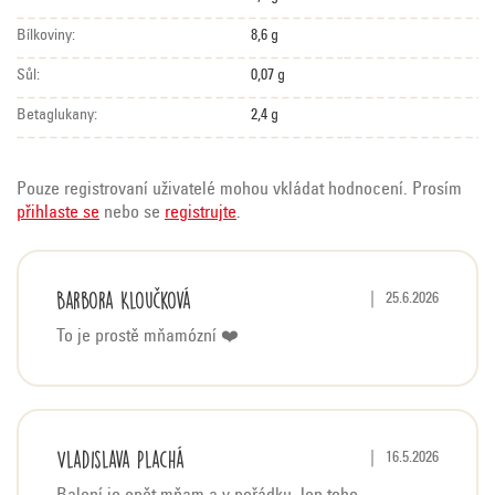
Bílkoviny:
8,6 g
Sůl:
0,07 g
Betaglukany:
2,4 g
Pouze registrovaní uživatelé mohou vkládat hodnocení. Prosím
přihlaste se
nebo se
registrujte
.
V
Barbora Kloučková
Hodnocení produktu j
|
25.6.2026
ý
To je prostě mňamózní ❤️
p
i
s
h
Vladislava Plachá
Hodnocení produktu j
|
16.5.2026
o