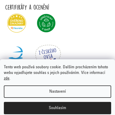
Certifikáty a ocenění
Tento web používá soubory cookie. Dalším procházením tohoto
webu vyjadřujete souhlas s jejich používáním. Více informací
zde
.
Vytvořil Shoptet Premium
&
PORTA DESIGN
Nastavení
Copyright 2026
Emco.cz
. Všechna práva vyhrazena.
Upravit
nastavení cookies
Souhlasím