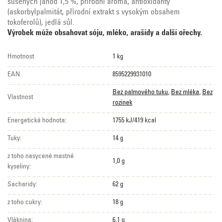
sušených jahod 1,5 %, přírodní aroma, antioxidanty
(askorbylpalmitát, přírodní extrakt s vysokým obsahem
tokoferolů), jedlá sůl.
Výrobek může obsahovat sóju, mléko, arašídy a další ořechy.
Hmotnost
1 kg
EAN
8595229931010
Bez palmového tuku
,
Bez mléka
,
Bez
Vlastnost
rozinek
Energetická hodnota:
1755 kJ/419 kcal
Tuky:
14 g
z toho nasycené mastné
1,0 g
kyseliny:
Sacharidy:
62 g
z toho cukry:
18 g
Vláknina:
6,1 g