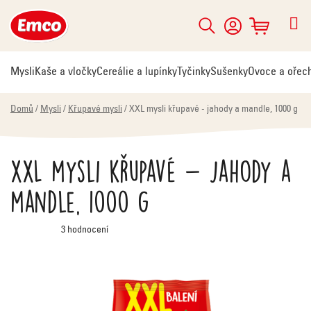
Přejít
na
Hledat
NÁKUPNÍ
obsah
KOŠÍK
Mysli
Kaše a vločky
Cereálie a lupínky
Tyčinky
Sušenky
Ovoce a ořec
Domů
/
Mysli
/
Křupavé mysli
/
XXL mysli křupavé - jahody a mandle, 1000 g
XXL mysli křupavé - jahody a
mandle, 1000 g
Průměrné
3 hodnocení
hodnocení
produktu
je
4,3
z
5
hvězdiček.