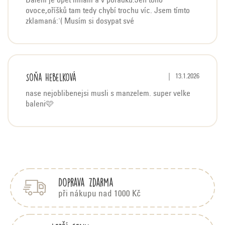
d
Balení je opět mňam a v pořádku.Jen toho
ovoce,oříšků tam tedy chybí trochu víc. Jsem tímto
n
zklamaná:'( Musím si dosypat své
o
c
e
n
Soňa Hebelková
Hodnocení produktu j
|
13.1.2026
í
nase nejoblibenejsi musli s manzelem. super velke
baleni🩷
Z
á
p
Doprava zdarma
a
t
při nákupu nad 1000 Kč
í