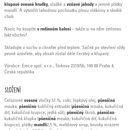
křupavé ovesné hrudky,
sladké a
voňavé jahody
a jemné plátky
mandlí. A vytvořili lahodnou pochoutku plnou vlákniny a skvělé
chuti.
Navíc ho koupíte
v rodinném balení
– takže si na něm smlsnou
fakt všichni!
Skladujte v suchu a chraňte před teplem. Sáček po otevření vždy
pevně uzavřete, aby obsah zůstal déle čerstvý a křupavý.
Výrobce: Emco spol. s r.o., Türkova 2319/5b, 149 00 Praha 4,
Česká republika
Složení
Celozrnné
ovesné
vločky 51 %, cukr, řepkový olej,
pšeničná
mouka,
pšenično
-kukřičný extrudát (
pšeničná
mouka, kukuřičná
drť, kukuřičná krupice, jedlá sůl),
pšeničný
škrob,
pšenično
-
kukuřičná křupka (
pšeničná
mouka, kukuřičná drť, kukuřičná
krupice), plátky
mandlí
2,5 %, maltózový sirup, kousky mrazem