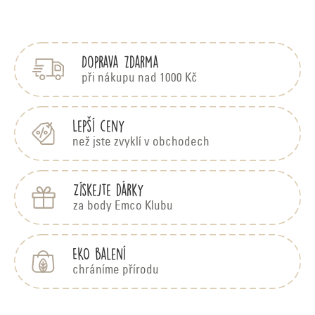
Z
á
p
Doprava zdarma
a
t
při nákupu nad 1000 Kč
í
Lepší ceny
než jste zvyklí v obchodech
Získejte dárky
za body Emco Klubu
EKO balení
chráníme přírodu