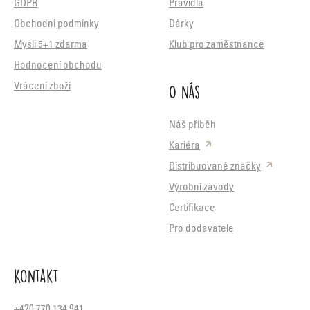
GDPR
Pravidla
Obchodní podmínky
Dárky
Mysli 5+1 zdarma
Klub pro zaměstnance
Hodnocení obchodu
O nás
Vrácení zboží
Náš příběh
Kariéra
Distribuované značky
Výrobní závody
Certifikace
Pro dodavatele
Kontakt
+420 770 134 941