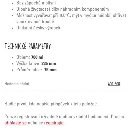
Bez zápachů a plísní
Dlouhá životnost i díky náhradním komponentům
Možnost vyvařovat při 100°C, mýt v myčce nádobí, ohřívat
v mikrovlnné troubě
Unikátní český výrobek
Technické parametry
Objem:
7
00 ml
Výška lahve:
235
mm
Průměr lahve:
75 mm
Hodnota dárků
400-500
Buďte první, kdo napíše příspěvek k této položce.
Pouze registrovaní uživatelé mohou vkládat hodnocení. Prosím
přihlaste se
nebo se
registrujte
.