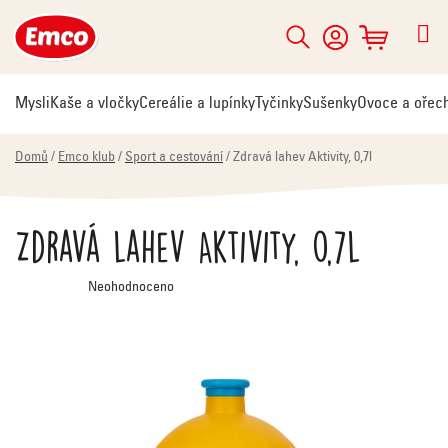
Přejít
na
Hledat
NÁKUPNÍ
obsah
KOŠÍK
Mysli
Kaše a vločky
Cereálie a lupínky
Tyčinky
Sušenky
Ovoce a ořec
Domů
/
Emco klub
/
Sport a cestování
/
Zdravá lahev Aktivity, 0,7l
Zdravá lahev Aktivity, 0,7l
Průměrné
Neohodnoceno
hodnocení
produktu
je
0,0
z
5
hvězdiček.