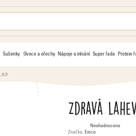
Sušenky
Ovoce a ořechy
Nápoje a mlsání
Super řada
Protein 
 0,7l
Zdravá lahev
Průměrné
Neohodnoceno
hodnocení
produktu
Značka:
Emco
je