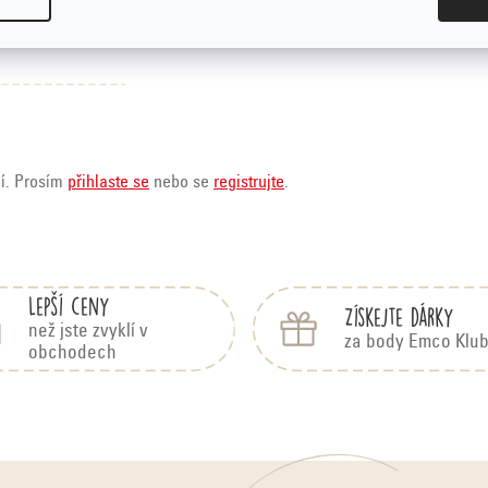
ní. Prosím
přihlaste se
nebo se
registrujte
.
Lepší ceny
Získejte dárky
než jste zvyklí v
za body Emco Klu
obchodech