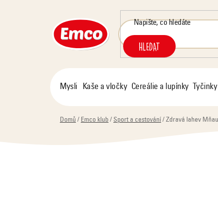
Přejít
na
obsah
HLEDAT
Mysli
Kaše a vločky
Cereálie a lupínky
Tyčinky
Domů
/
Emco klub
/
Sport a cestování
/
Zdravá lahev Mňau,