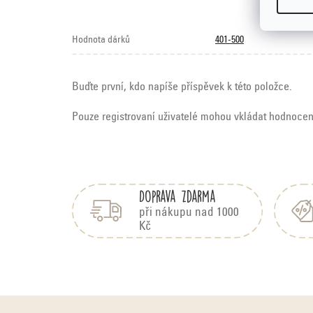
Hodnota dárků
401-500
Buďte první, kdo napíše příspěvek k této položce.
Pouze registrovaní uživatelé mohou vkládat hodnoce
Z
á
Doprava zdarma
p
a
při nákupu nad 1000
Kč
t
í