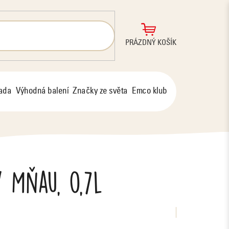
NÁKUPNÍ
PRÁZDNÝ KOŠÍK
KOŠÍK
řada
Výhodná balení
Značky ze světa
Emco klub
 Mňau, 0,7l