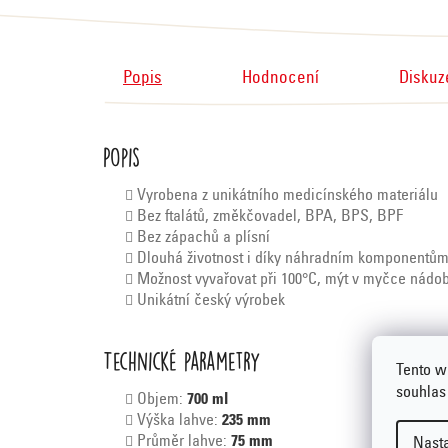
Popis
Hodnocení
Diskuz
Popis
Vyrobena z unikátního medicínského materiálu
Bez ftalátů, změkčovadel, BPA, BPS, BPF
Bez zápachů a plísní
Dlouhá životnost i díky náhradním komponentů
Možnost vyvařovat při 100°C, mýt v myčce nádobí
Unikátní český výrobek
Technické parametry
Tento w
souhlas
Objem:
7
00 ml
Výška lahve:
235
mm
Průměr lahve:
75 mm
Nast