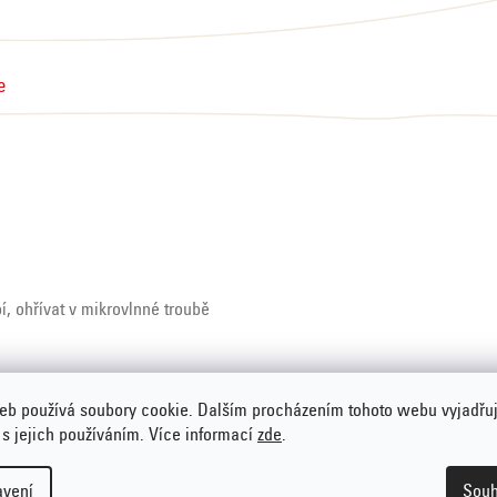
e
m
, ohřívat v mikrovlnné troubě
eb používá soubory cookie. Dalším procházením tohoto webu vyjadřu
 s jejich používáním. Více informací
zde
.
avení
Souh