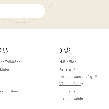
Klub
O nás
ace/Přihlášení
Náš příběh
klubu
Kariéra
a
Distribuované značky
Výrobní závody
o zaměstnance
Certifikace
Pro dodavatele