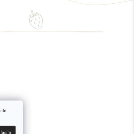
jete
lasím