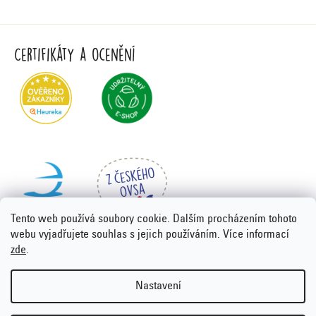
Certifikáty a ocenění
Tento web používá soubory cookie. Dalším procházením tohoto
webu vyjadřujete souhlas s jejich používáním. Více informací
zde
.
Vytvořil Shoptet Premium
&
PORTA DESIGN
Nastavení
Copyright 2026
Emco.cz
. Všechna práva vyhrazena.
Upravit
nastavení cookies