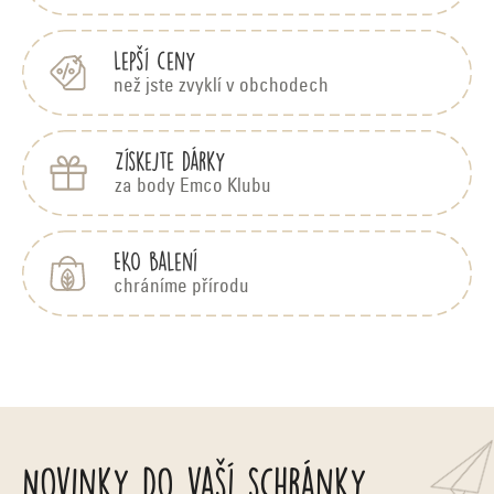
í
Lepší ceny
než jste zvyklí v obchodech
Získejte dárky
za body Emco Klubu
EKO balení
chráníme přírodu
Novinky do vaší schránky