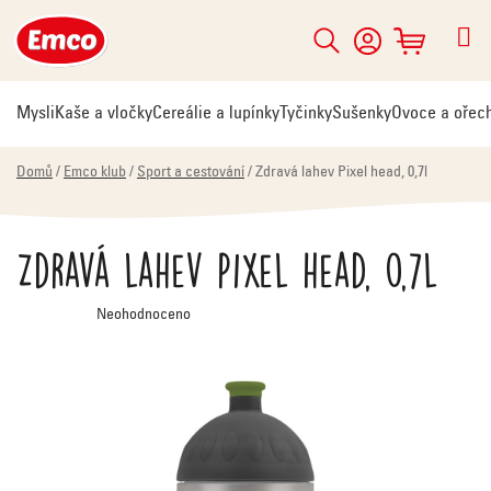
Přejít
na
Hledat
NÁKUPNÍ
obsah
KOŠÍK
Mysli
Kaše a vločky
Cereálie a lupínky
Tyčinky
Sušenky
Ovoce a ořec
Domů
/
Emco klub
/
Sport a cestování
/
Zdravá lahev Pixel head, 0,7l
Zdravá lahev Pixel head, 0,7l
Průměrné
Neohodnoceno
hodnocení
produktu
je
0,0
z
5
hvězdiček.