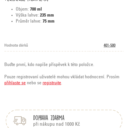
Objem:
7
00 ml
Výška lahve:
235
mm
Průměr lahve:
75 mm
Hodnota dárků
401-500
Buďte první, kdo napíše příspěvek k této položce.
Pouze registrovaní uživatelé mohou vkládat hodnocení. Prosím
přihlaste se
nebo se
registrujte
.
Z
á
p
Doprava zdarma
a
t
při nákupu nad 1000 Kč