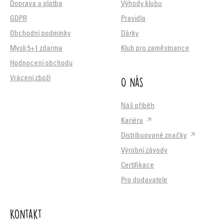
Doprava a platba
Výhody klubu
GDPR
Pravidla
Obchodní podmínky
Dárky
Mysli 5+1 zdarma
Klub pro zaměstnance
Hodnocení obchodu
O nás
Vrácení zboží
Náš příběh
Kariéra
Distribuované značky
Výrobní závody
Certifikace
Pro dodavatele
Kontakt