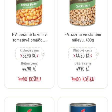
s
p
p
r
r
o
o
d
d
u
u
F.V. pečené fazole v
F.V. cizrna ve slaném
k
k
tomatové omáčce,
nálevu, 400g
t
400g
t
ů
Klubová cena
Klubová cena
ů
39,90 Kč
44,90 Kč
Běžná cena
Běžná cena
44,90 Kč
49,90 Kč
DO KOŠÍKU
DO KOŠÍKU