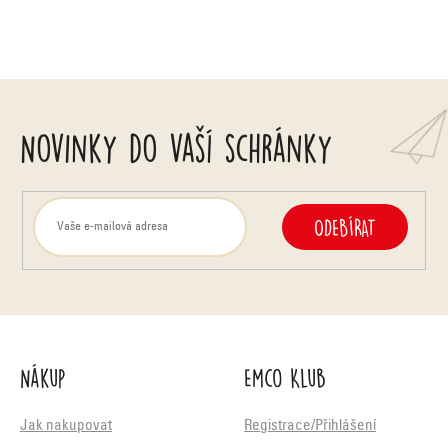
v
ý
p
i
Novinky do vaší schránky
s
u
ODEBÍRAT
Nákup
Emco Klub
Jak nakupovat
Registrace/Přihlášení