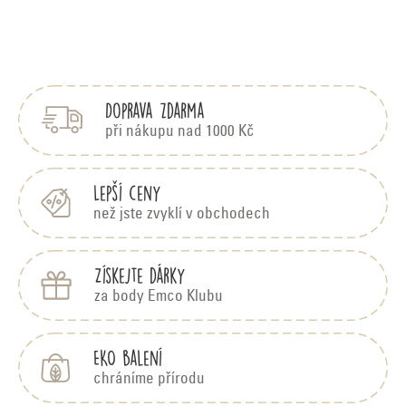
O
v
Z
á
l
p
á
Doprava zdarma
a
d
t
při nákupu nad 1000 Kč
í
a
c
Lepší ceny
než jste zvyklí v obchodech
í
p
Získejte dárky
r
za body Emco Klubu
v
k
EKO balení
y
chráníme přírodu