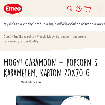
Přejít
na
Hledat
NÁKUPNÍ
obsah
KOŠÍK
Mysli
Kaše a vločky
Cereálie a lupínky
Tyčinky
Sušenky
Ovoce a ořec
Domů
/
Značky ze světa
/
Mogyi
/
Mogyi Caramoon – popcorn s
karamelem, karton 20x70 g
Mogyi Caramoon – popcorn s
karamelem, karton 20x70 g
Průměrné
Neohodnoceno
hodnocení
produktu
je
0,0
z
5
hvězdiček.