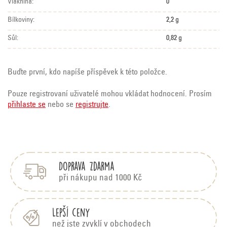
Vláknina:
0
Bílkoviny:
2,2 g
Sůl:
0,82 g
Buďte první, kdo napíše příspěvek k této položce.
Pouze registrovaní uživatelé mohou vkládat hodnocení. Prosím
přihlaste se
nebo se
registrujte
.
Z
á
p
Doprava zdarma
a
t
při nákupu nad 1000 Kč
í
Lepší ceny
než jste zvyklí v obchodech