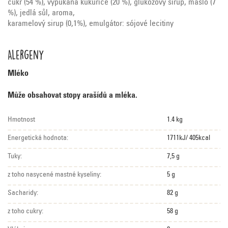
cukr (54 %), vypukaná kukuřice (20 %), glukózový sirup, máslo (7
%), jedlá sůl, aroma,
karamelový sirup (0,1%), emulgátor: sójové lecitiny
Alergeny
Mléko
Může obsahovat stopy arašídů a mléka.
Hmotnost
1.4 kg
Energetická hodnota:
1711kJ/ 405kcal
Tuky:
7,5 g
z toho nasycené mastné kyseliny:
5 g
Sacharidy:
82 g
z toho cukry:
58 g