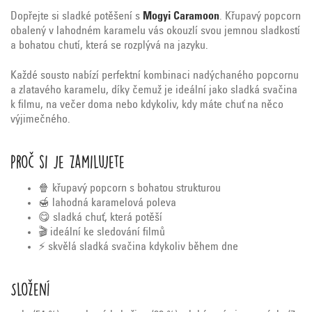
Dopřejte si sladké potěšení s
Mogyi Caramoon
. Křupavý popcorn
obalený v lahodném karamelu vás okouzlí svou jemnou sladkostí
a bohatou chutí, která se rozplývá na jazyku.
Každé sousto nabízí perfektní kombinaci nadýchaného popcornu
a zlatavého karamelu, díky čemuž je ideální jako sladká svačina
k filmu, na večer doma nebo kdykoliv, kdy máte chuť na něco
výjimečného.
Proč si je zamilujete
🍿 křupavý popcorn s bohatou strukturou
🍯 lahodná karamelová poleva
😋 sladká chuť, která potěší
🎬 ideální ke sledování filmů
⚡ skvělá sladká svačina kdykoliv během dne
Složení