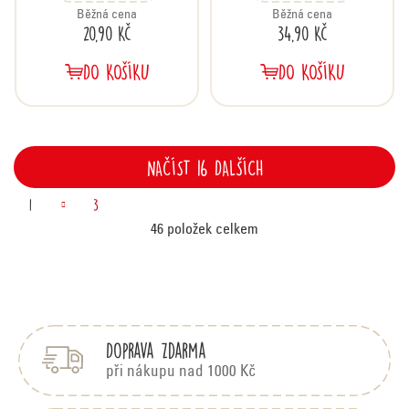
Běžná cena
Běžná cena
20,90 Kč
34,90 Kč
DO KOŠÍKU
DO KOŠÍKU
NAČÍST 16 DALŠÍCH
S
O
1
3
v
46
položek celkem
t
l
Z
r
á
á
p
á
d
Doprava zdarma
a
a
n
t
při nákupu nad 1000 Kč
c
í