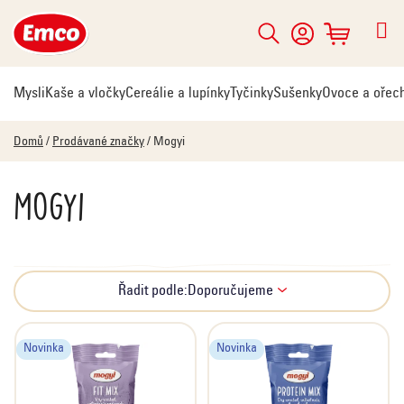
Přejít
na
Hledat
NÁKUPNÍ
obsah
KOŠÍK
Mysli
Kaše a vločky
Cereálie a lupínky
Tyčinky
Sušenky
Ovoce a ořec
Domů
/
Prodávané značky
/
Mogyi
Mogyi
Ř
Řadit podle:
Doporučujeme
a
V
z
ý
e
Novinka
Novinka
p
n
i
í