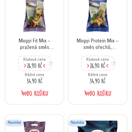
s
p
p
r
r
o
o
d
d
u
u
Mogyi Fit Mix –
Mogyi Protein Mix –
k
k
pražená směs
směs ořechů,
t
ořechů a semínek
semínek a sójových
t
ů
Klubová cena
Klubová cena
solená, 70 g
bobů, 70 g
ů
26,90 Kč
26,90 Kč
Běžná cena
Běžná cena
34,90 Kč
34,90 Kč
DO KOŠÍKU
DO KOŠÍKU
Novinka
Novinka