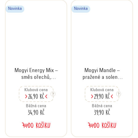
Novinka
Novinka
Mogyi Energy Mix –
Mogyi Mandle –
směs ořechů,
pražené a solené,
arašídů a
70 g
Klubová cena
Klubová cena
kandovaného
26,90 Kč
29,90 Kč
ovoce, 55 g
Běžná cena
Běžná cena
34,90 Kč
39,90 Kč
DO KOŠÍKU
DO KOŠÍKU