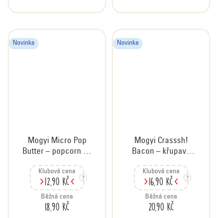
Novinka
Novinka
Mogyi Micro Pop
Mogyi Crasssh!
Butter – popcorn do
Bacon – křupavý
mikrovlnky s
snack se slaninovou
Klubová cena
Klubová cena
máslovou příchutí,
příchutí, 60 g
12,90 Kč
16,90 Kč
100 g
Běžná cena
Běžná cena
18,90 Kč
20,90 Kč