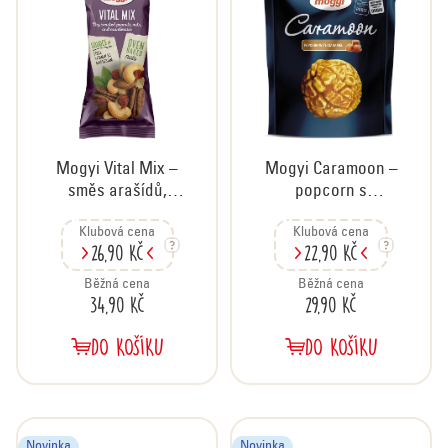
Mogyi Vital Mix –
Mogyi Caramoon –
směs arašídů,
popcorn s
ořechů a brusinek,
karamelem, 70 g
Klubová cena
Klubová cena
70 g
26,90 Kč
22,90 Kč
Běžná cena
Běžná cena
34,90 Kč
29,90 Kč
DO KOŠÍKU
DO KOŠÍKU
Novinka
Novinka