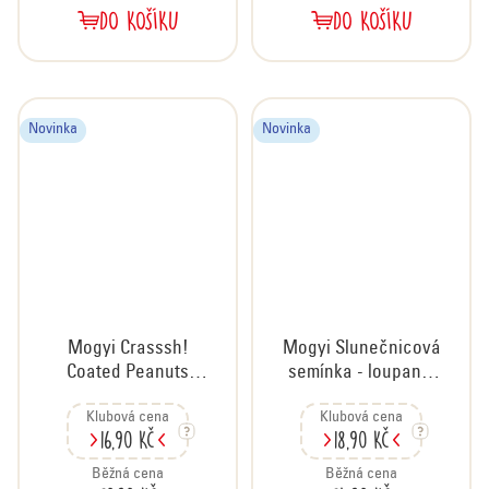
DO KOŠÍKU
DO KOŠÍKU
Novinka
Novinka
Mogyi Crasssh!
Mogyi Slunečnicová
Coated Peanuts
semínka - loupaná,
Wasabi, 60 g
pražená a solená,
Klubová cena
Klubová cena
100 g
16,90 Kč
18,90 Kč
Běžná cena
Běžná cena