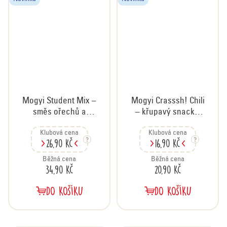
Mogyi Student Mix –
Mogyi Crasssh! Chili
směs ořechů a
– křupavý snack s
rozinek, 70 g
chilli příchutí, 60 g
Klubová cena
Klubová cena
26,90 Kč
16,90 Kč
Běžná cena
Běžná cena
34,90 Kč
20,90 Kč
DO KOŠÍKU
DO KOŠÍKU