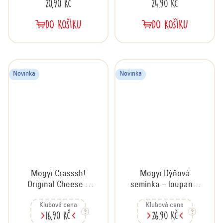
20,90 Kč
24,90 Kč
DO KOŠÍKU
DO KOŠÍKU
Novinka
Novinka
Mogyi Crasssh!
Mogyi Dýňová
Original Cheese –
semínka – loupaná,
křupavé arašídy s
pražená a solená,
Klubová cena
Klubová cena
příchutí sýra, 60 g
70 g
16,90 Kč
26,90 Kč