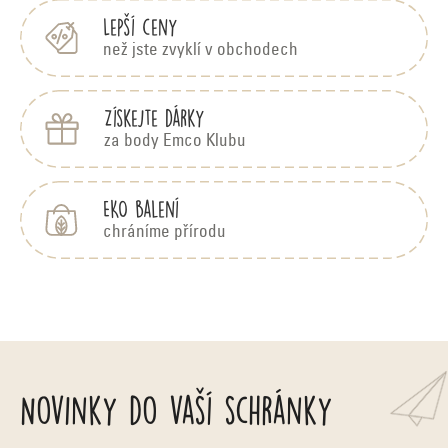
k
í
Lepší ceny
p
o
než jste zvyklí v obchodech
r
v
Získejte dárky
v
á
za body Emco Klubu
k
y
n
EKO balení
v
chráníme přírodu
í
ý
p
i
s
Novinky do vaší schránky
u