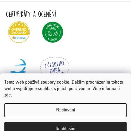
Certifikáty a ocenění
Tento web používá soubory cookie. Dalším procházením tohoto
webu vyjadřujete souhlas s jejich používáním. Více informací
zde
.
Vytvořil Shoptet Premium
&
PORTA DESIGN
Nastavení
Copyright 2026
Emco.cz
. Všechna práva vyhrazena.
Upravit
nastavení cookies
Souhlasím