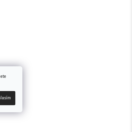
jete
lasím