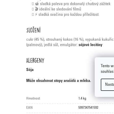
🍯 sladká poleva pro dokonalý chuťový zážitek
🎬 ideální ke sledování filmů
⚡ sladká svačina pro každou příležitost
Složení
cukr (45 %), strouhaný kokos (16 %), vypukaná kukuřice
(palmový), jedlá sůl, emulgátor:
sójové lecitiny
Alergeny
Tento w
Sója
souhlas
Může obsahovat stopy arašídů a mléka.
Nast
Hmotnost
1.4 kg
EAN
5997347541592