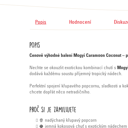
Popis
Hodnocení
Diskuz
Popis
Cenově výhodné balení Mogyi Caramoon Coconut – p
Nechte se okouzlit exotickou kombinací chutí s
Mogyi
dodává každému soustu příjemný tropický nádech.
Perfektní spojení křupavého popcornu, sladkosti a kok
chcete dopřát něco netradičního.
Proč si je zamilujete
🍿 nadýchaný křupavý popcorn
🥥 jemná kokosová chuť s exotickým nádechem