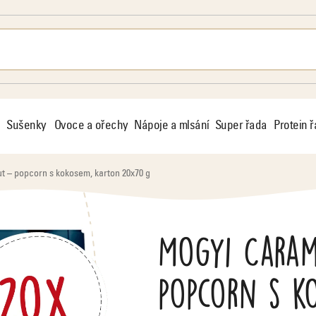
Sušenky
Ovoce a ořechy
Nápoje a mlsání
Super řada
Protein 
 – popcorn s kokosem, karton 20x70 g
Mogyi Cara
popcorn s k