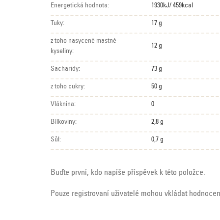
Energetická hodnota:
1930kJ/ 459kcal
Tuky:
17 g
z toho nasycené mastné
12 g
kyseliny:
Sacharidy:
73 g
z toho cukry:
50 g
Vláknina:
0
Bílkoviny:
2,8 g
Sůl:
0,7 g
Buďte první, kdo napíše příspěvek k této položce.
Pouze registrovaní uživatelé mohou vkládat hodnoce