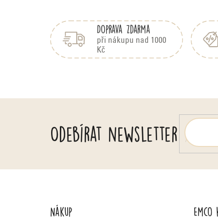
Z
á
Doprava zdarma
p
a
při nákupu nad 1000
Kč
t
í
Odebírat newsletter
Nákup
Emco 