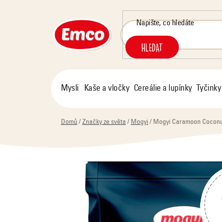
Přejít
na
obsah
HLEDAT
Mysli
Kaše a vločky
Cereálie a lupínky
Tyčinky
Domů
/
Značky ze světa
/
Mogyi
/
Mogyi Caramoon Coconut