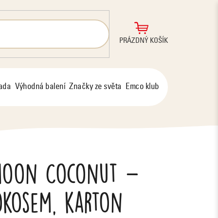
NÁKUPNÍ
PRÁZDNÝ KOŠÍK
KOŠÍK
řada
Výhodná balení
Značky ze světa
Emco klub
moon Coconut –
okosem, karton