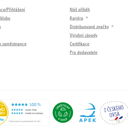
ace/Přihlášení
Náš příběh
klubu
Kariéra
a
Distribuované značky
Výrobní závody
o zaměstnance
Certifikace
Pro dodavatele