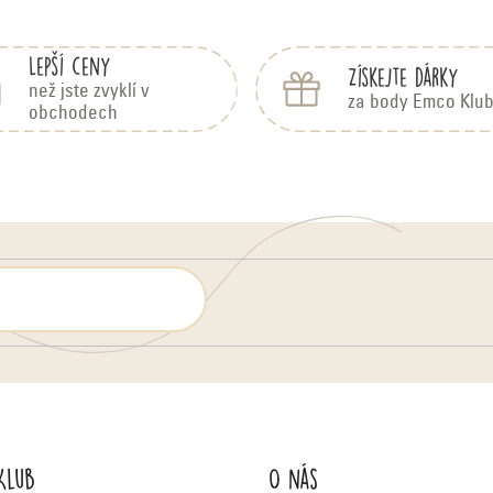
Lepší ceny
Získejte dárky
než jste zvyklí v
za body Emco Klu
obchodech
Klub
O nás