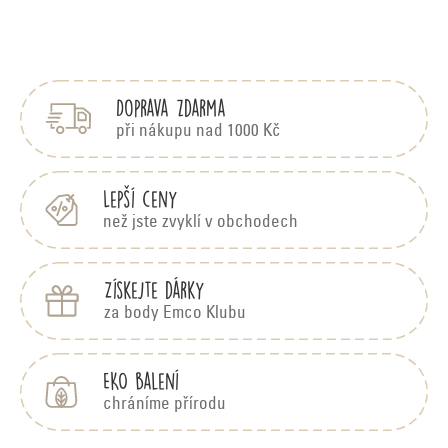
Z
á
p
Doprava zdarma
a
t
při nákupu nad 1000 Kč
í
Lepší ceny
než jste zvyklí v obchodech
Získejte dárky
za body Emco Klubu
EKO balení
chráníme přírodu