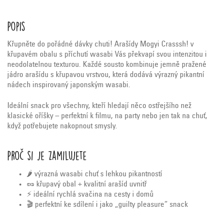
Popis
Křupněte do pořádné dávky chuti! Arašídy Mogyi Crasssh! v
křupavém obalu s příchutí wasabi Vás překvapí svou intenzitou i
neodolatelnou texturou. Každé sousto kombinuje jemně pražené
jádro arašídu s křupavou vrstvou, která dodává výrazný pikantní
nádech inspirovaný japonským wasabi.
Ideální snack pro všechny, kteří hledají něco ostřejšího než
klasické oříšky – perfektní k filmu, na party nebo jen tak na chuť,
když potřebujete nakopnout smysly.
Proč si je zamilujete
🌶️ výrazná wasabi chuť s lehkou pikantností
🥜 křupavý obal + kvalitní arašíd uvnitř
⚡ ideální rychlá svačina na cesty i domů
🎬 perfektní ke sdílení i jako „guilty pleasure“ snack