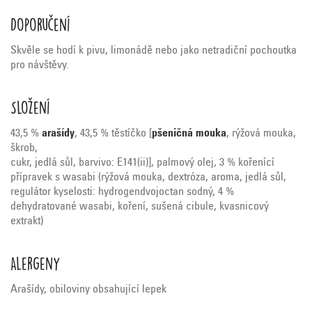
Doporučení
Skvěle se hodí k pivu, limonádě nebo jako netradiční pochoutka
pro návštěvy.
Složení
43,5 %
arašídy
, 43,5 % těstíčko [
pšeničná mouka
, rýžová mouka,
škrob,
cukr, jedlá sůl, barvivo: E141(ii)], palmový olej, 3 % kořenící
přípravek s wasabi (rýžová mouka, dextróza, aroma, jedlá sůl,
regulátor kyselosti: hydrogendvojoctan sodný, 4 %
dehydratované wasabi, koření, sušená cibule, kvasnicový
extrakt)
Alergeny
Arašídy, obiloviny obsahující lepek