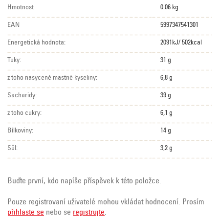
Hmotnost
0.06 kg
EAN
5997347541301
Energetická hodnota:
2091kJ/ 502kcal
Tuky:
31 g
z toho nasycené mastné kyseliny:
6,8 g
Sacharidy:
39 g
z toho cukry:
6,1 g
Bílkoviny:
14 g
Sůl:
3,2 g
Buďte první, kdo napíše příspěvek k této položce.
Pouze registrovaní uživatelé mohou vkládat hodnocení. Prosím
přihlaste se
nebo se
registrujte
.