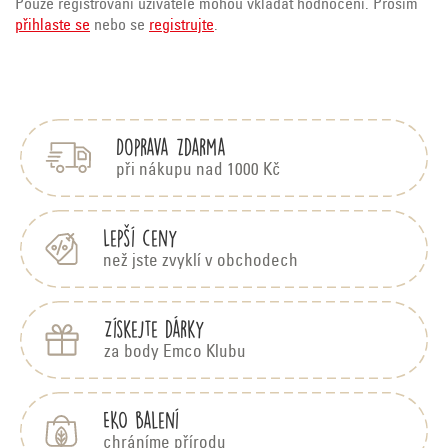
Pouze registrovaní uživatelé mohou vkládat hodnocení. Prosím
přihlaste se
nebo se
registrujte
.
Z
á
p
Doprava zdarma
a
t
při nákupu nad 1000 Kč
í
Lepší ceny
než jste zvyklí v obchodech
Získejte dárky
za body Emco Klubu
EKO balení
chráníme přírodu