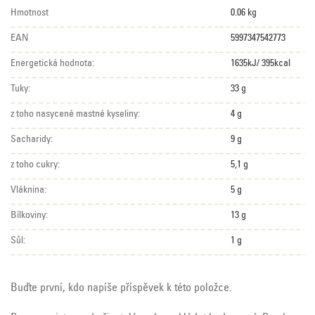
Hmotnost
0.06 kg
EAN
5997347542773
Energetická hodnota:
1635kJ/ 395kcal
Tuky:
33 g
z toho nasycené mastné kyseliny:
4 g
Sacharidy:
9 g
z toho cukry:
5,1 g
Vláknina:
5 g
Bílkoviny:
13 g
Sůl:
1 g
Buďte první, kdo napíše příspěvek k této položce.