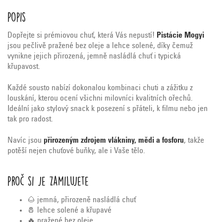
Popis
Dopřejte si prémiovou chuť, která Vás nepustí!
Pistácie Mogyi
jsou pečlivě pražené bez oleje a lehce solené, díky čemuž
vynikne jejich přirozená, jemně nasládlá chuť i typická
křupavost.
Každé sousto nabízí dokonalou kombinaci chuti a zážitku z
louskání, kterou ocení všichni milovníci kvalitních ořechů.
Ideální jako stylový snack k posezení s přáteli, k filmu nebo jen
tak pro radost.
Navíc jsou
přirozeným zdrojem vlákniny, mědi a fosforu
, takže
potěší nejen chuťové buňky, ale i Vaše tělo.
Proč si je zamilujete
🌰 jemná, přirozeně nasládlá chuť
🧂 lehce solené a křupavé
🔥 pražené bez oleje