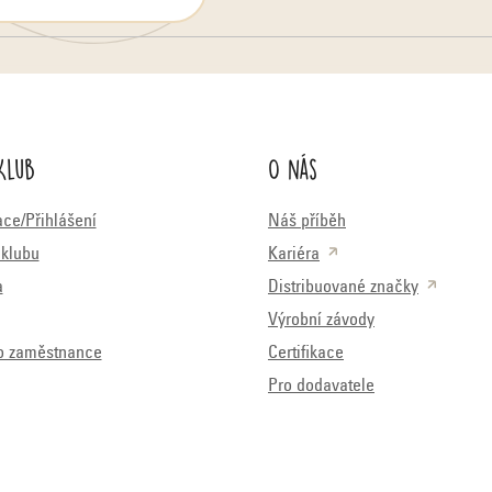
Klub
O nás
ace/Přihlášení
Náš příběh
klubu
Kariéra
a
Distribuované značky
Výrobní závody
o zaměstnance
Certifikace
Pro dodavatele