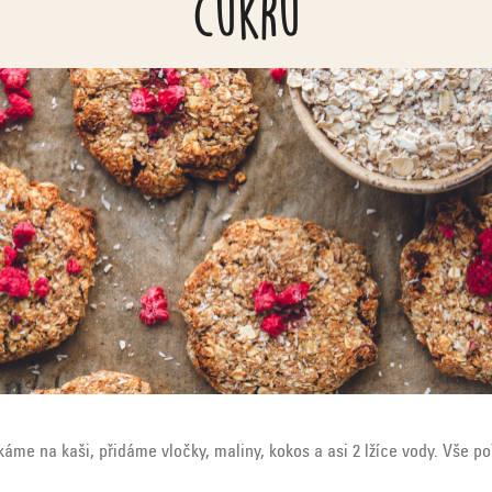
cukru
me na kaši, přidáme vločky, maliny, kokos a asi 2 lžíce vody. Vše p