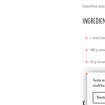
Vytvoříme plac
Ingredie
1 zralý ba
100 g jem
10 g mra
20 g stro
Tento w
souhlas
Nast
K tomuto