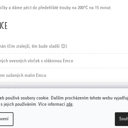
ičky a dáme péct do předehřáté trouby na 200°C na 15 minut.
nce
nán (čím zralejší, tím bude sladší 😊)
ných ovesných vloček s vlákninou Emco
zem sušených malin Emco
uhaného kokosu
eb používá soubory cookie. Dalším procházením tohoto webu vyjadřu
 s jejich používáním. Více informací
zde
.
avení
Souh
 receptu potřebujete následující produkty