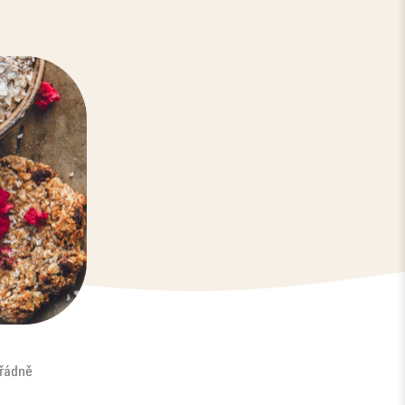
ořádně