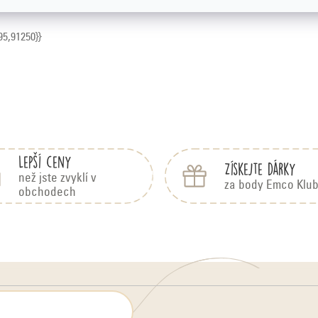
95,91250}}
Lepší ceny
Získejte dárky
než jste zvyklí v
za body Emco Klu
obchodech