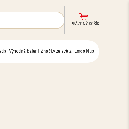
NÁKUPNÍ
PRÁZDNÝ KOŠÍK
KOŠÍK
řada
Výhodná balení
Značky ze světa
Emco klub