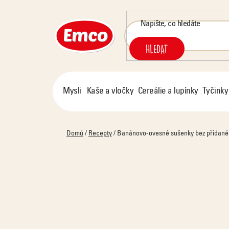
Přejít
na
obsah
HLEDAT
Mysli
Kaše a vločky
Cereálie a lupínky
Tyčinky
Domů
/
Recepty
/
Banánovo-ovesné sušenky bez přidané