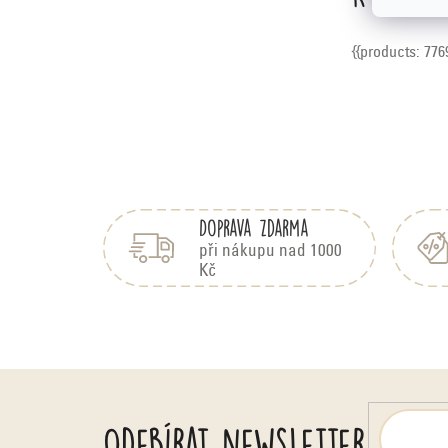
{{products: 776
Z
á
Doprava zdarma
p
a
při nákupu nad 1000
Kč
t
í
Odebírat newsletter