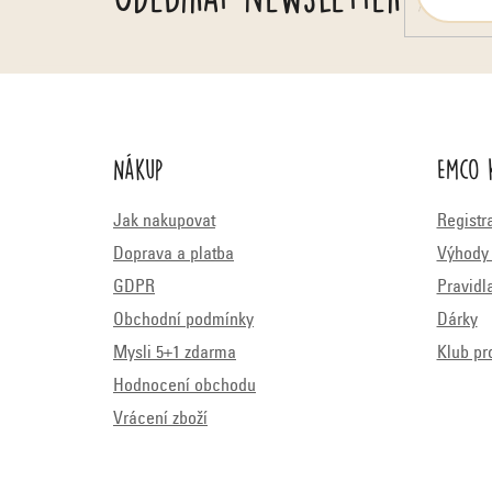
Nákup
Emco 
Jak nakupovat
Registr
Doprava a platba
Výhody 
GDPR
Pravidl
Obchodní podmínky
Dárky
Mysli 5+1 zdarma
Klub pr
Hodnocení obchodu
Vrácení zboží