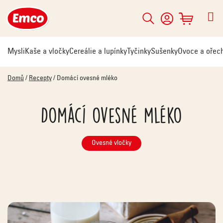
Přejít
na
Hledat
NÁKUPNÍ
obsah
KOŠÍK
Mysli
Kaše a vločky
Cereálie a lupínky
Tyčinky
Sušenky
Ovoce a ořec
Domů
/
Recepty
/
Domácí ovesné mléko
Domácí ovesné mléko
Ovesné vločky