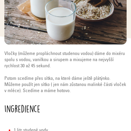
Vločky (můžeme propláchnout studenou vodou) dáme do mixéru
spolu s vodou, vanilkou a sirupem a mixujeme na nejvyšší
rychlost 30 až 45 sekund.
Potom scedíme přes sítko, na které dáme ještě plátýnko.
Můžeme použít jen sítko ( jen nám zůstanou malinké části vloček
v mléce). Scedíme a máme hotovo.
Ingredience
1 litr studené vody