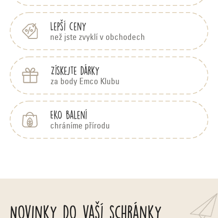
í
Lepší ceny
než jste zvyklí v obchodech
Získejte dárky
za body Emco Klubu
EKO balení
chráníme přírodu
Novinky do vaší schránky