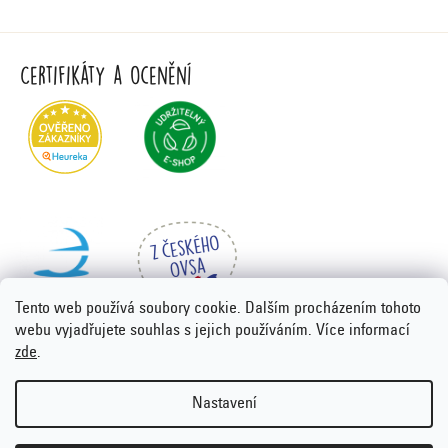
Certifikáty a ocenění
Tento web používá soubory cookie. Dalším procházením tohoto
webu vyjadřujete souhlas s jejich používáním. Více informací
zde
.
Vytvořil Shoptet Premium
&
PORTA DESIGN
Nastavení
Copyright 2026
Emco.cz
. Všechna práva vyhrazena.
Upravit
nastavení cookies