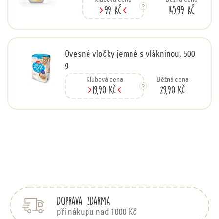
Klubová cena
Běžná cena
99 Kč
145,99 Kč
Ovesné vločky jemné s vlákninou, 500
g
Klubová cena
Běžná cena
19,90 Kč
29,90 Kč
Z
á
p
Doprava zdarma
a
t
při nákupu nad 1000 Kč