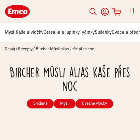
Přejít
na
Hledat
NÁKUPNÍ
obsah
KOŠÍK
Mysli
Kaše a vločky
Cereálie a lupínky
Tyčinky
Sušenky
Ovoce a ořec
Domů
/
Recepty
/
Bircher Müsli alias kaše přes noc
Bircher Müsli alias kaše přes
noc
Snídaně
Mysli
Ovesné vločky