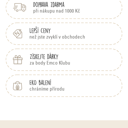
Doprava zdarma
a
t
při nákupu nad 1000 Kč
í
Lepší ceny
než jste zvyklí v obchodech
Získejte dárky
za body Emco Klubu
EKO balení
chráníme přírodu