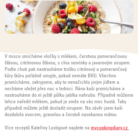
V misce smícháme vločky s mlékem, čerstvou pomerančovou
šťávou, citrónovou šťávou, s chia semínky a javorovým sirupem.
Podle chuti pak nastrouháme trošku citrónový a pomerančový
kůry (kůru pořádně umyjte, pokud nemáte BIO). Všechno
promícháme, zakryjeme, aby to nenačichlo jiným jídlem a
necháme uležet přes noc v lednici. Ráno kaši promícháme a
nastrouháme do ní ještě půlku jablka nahrubo. Případně můžeme
lehce naředit mlékem, pokud je směs na vás moc hustá. Taky
případně můžete ještě dosladit sirupem. Na závěr jsem kaši
dozdobila ovocem, granolou a čerstvě nasekanou mátou.
Více receptů Kateřiny Lustigové najdete na
mycookingdiary.cz.