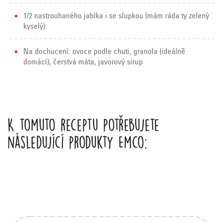
1/2 nastrouhaného jablka i se slupkou (mám ráda ty zelený
kyselý)
Na dochucení: ovoce podle chuti, granola (ideálně
domácí), čerstvá máta, javorový sirup
K tomuto receptu potřebujete
následující produkty Emco:
Z
á
p