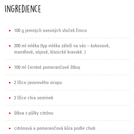
Ingredience
100 g jemných ovesných vloček Emco
200 ml mléka (typ mléka záleží na vás – kokosové,
mandlové, sójové, klasické kravské..)
100 ml čerstvé pomerančové šťávy
2 lžíce javorového sirupu
2 lžíce chia semínek
šťáva z půlky citrónu
citrónová a pomerančová kůra podle chuti