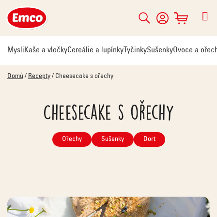
Přejít
na
Hledat
NÁKUPNÍ
obsah
KOŠÍK
Mysli
Kaše a vločky
Cereálie a lupínky
Tyčinky
Sušenky
Ovoce a ořec
Domů
/
Recepty
/
Cheesecake s ořechy
Cheesecake s ořechy
Ořechy
Sušenky
Dort