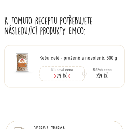
K tomuto receptu potřebujete
následující produkty Emco:
Kešu celé - pražené a nesolené, 500 g
Klubová cena
Běžná cena
219 Kč
259 Kč
Z
á
p
Doprava zdarma