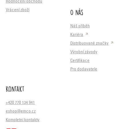
Hodnocení obchodu
O nás
Vrácení zboží
Náš příběh
Kariéra
Distribuované značky
Výrobní závody
Certifikace
Pro dodavatele
Kontakt
+420 770 134 941
eshop@emco.cz
Kompletní kontakty