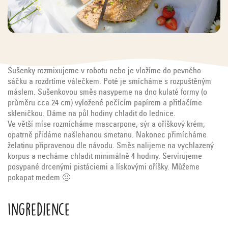
Sušenky rozmixujeme v robotu nebo je vložíme do pevného
sáčku a rozdrtíme válečkem. Poté je smícháme s rozpuštěným
máslem. Sušenkovou směs nasypeme na dno kulaté formy (o
průměru cca 24 cm) vyložené pečícím papírem a přitlačíme
skleničkou. Dáme na půl hodiny chladit do lednice.
Ve větší míse rozmícháme mascarpone, sýr a oříškový krém,
opatrně přidáme našlehanou smetanu. Nakonec přimícháme
želatinu připravenou dle návodu. Směs nalijeme na vychlazený
korpus a necháme chladit minimálně 4 hodiny. Servírujeme
posypané drcenými pistáciemi a lískovými oříšky. Můžeme
pokapat medem 🙂
Ingredience