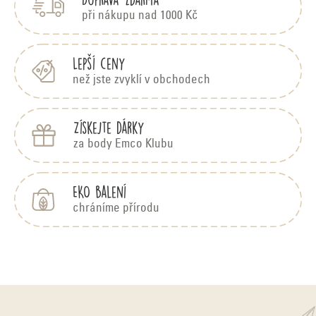
a
t
při nákupu nad 1000 Kč
í
Lepší ceny
než jste zvyklí v obchodech
Získejte dárky
za body Emco Klubu
EKO balení
chráníme přírodu