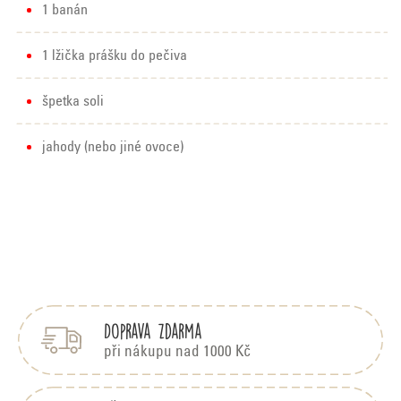
1 banán
1 lžička prášku do pečiva
špetka soli
jahody (nebo jiné ovoce)
Z
á
p
Doprava zdarma
a
t
při nákupu nad 1000 Kč
í