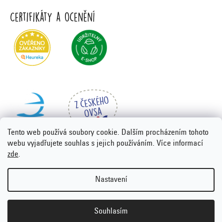
Certifikáty a ocenění
Tento web používá soubory cookie. Dalším procházením tohoto
webu vyjadřujete souhlas s jejich používáním. Více informací
zde
.
Vytvořil Shoptet Premium
&
PORTA DESIGN
Nastavení
Copyright 2026
Emco.cz
. Všechna práva vyhrazena.
Upravit
nastavení cookies
Souhlasím