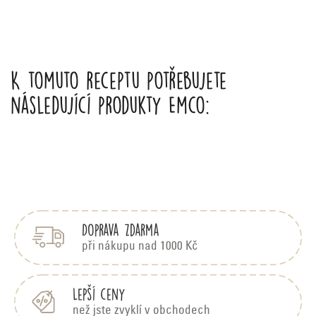
K tomuto receptu potřebujete
následující produkty Emco:
Z
á
p
Doprava zdarma
a
t
při nákupu nad 1000 Kč
í
Lepší ceny
než jste zvyklí v obchodech