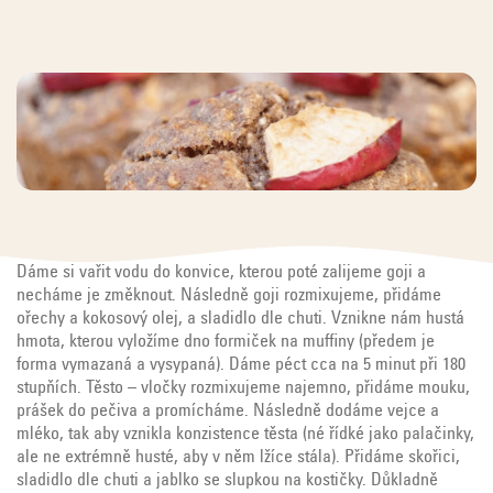
Dáme si vařit vodu do konvice, kterou poté zalijeme goji a
necháme je změknout. Následně goji rozmixujeme, přidáme
ořechy a kokosový olej, a sladidlo dle chuti. Vznikne nám hustá
hmota, kterou vyložíme dno formiček na muffiny (předem je
forma vymazaná a vysypaná). Dáme péct cca na 5 minut při 180
stupňích. Těsto – vločky rozmixujeme najemno, přidáme mouku,
prášek do pečiva a promícháme. Následně dodáme vejce a
mléko, tak aby vznikla konzistence těsta (né řídké jako palačinky,
ale ne extrémně husté, aby v něm lžíce stála). Přidáme skořici,
sladidlo dle chuti a jablko se slupkou na kostičky. Důkladně