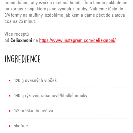
promícháme, aby vznikla ucelená hmota. Tuto hmotu poklademe
na korpus z goji, který jsme vyndali z trouby. Nalijeme těsto do
3/4 formy na muffiny, ozdobíme jablkem a dáme péct do zlatova
cca na 25 minut.
Více receptů
od
Celiaxmoni
na
https://www.instagram.com/celiaxmoni/
Ingredience
120 g ovesných vloček
140 g rýžové/grahamové/hladké mouky
1/2 prášku do pečiva
skořice