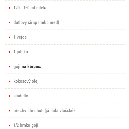
120 - 150 ml mléka
datlový sirup (nebo med)
1 vejce
1 jablko
goji
na korpus:
kokosový olej
sladidlo
ořechy dle chuti (já dala vlašské)
1/2 hrnku goji