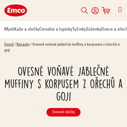
Přejít
na
Hledat
NÁKUPNÍ
obsah
KOŠÍK
Mysli
Kaše a vločky
Cereálie a lupínky
Tyčinky
Sušenky
Ovoce a ořec
Domů
/
Recepty
/
Ovesné voňavé jablečné muffiny s korpusem z ořechů a
goji
Ovesné voňavé jablečné
muffiny s korpusem z ořechů a
goji
Ovesné vločky