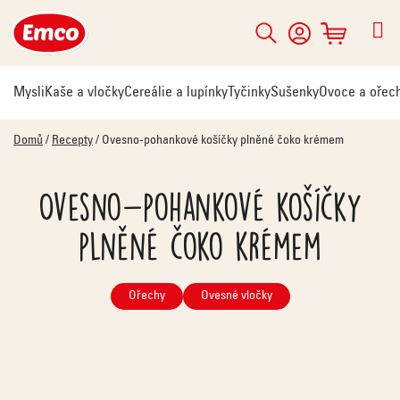
Přejít
na
Hledat
NÁKUPNÍ
obsah
KOŠÍK
Mysli
Kaše a vločky
Cereálie a lupínky
Tyčinky
Sušenky
Ovoce a ořec
Domů
/
Recepty
/
Ovesno-pohankové košíčky plněné čoko krémem
Ovesno-pohankové košíčky
plněné čoko krémem
Ořechy
Ovesné vločky