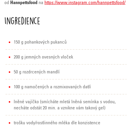
od
Hannpettsfood
na
https://www.instagram.com/hannpettsfood/
Ingredience
150 g pohankových pukanců
200 g jemných ovesných vloček
50 g rozdrcených mandlí
100 g namočených a rozmixovaných datlí
lněné vajíčko (smícháte mletá lněná semínka s vodou,
necháte odstát 20 min. a vznikne vám takový gel)
trošku vody/rostlinného mléka dle konzistence