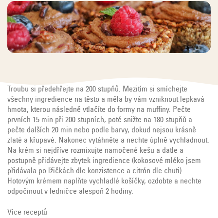
Troubu si předehřejte na 200 stupňů. Mezitím si smíchejte
všechny ingredience na těsto a měla by vám vzniknout lepkavá
hmota, kterou následně vtlačíte do formy na muffiny. Pečte
prvních 15 min při 200 stupních, poté snižte na 180 stupňů a
pečte dalších 20 min nebo podle barvy, dokud nejsou krásně
zlaté a křupavé. Nakonec vytáhněte a nechte úplně vychladnout.
Na krém si nejdříve rozmixujte namočené kešu a datle a
postupně přidávejte zbytek ingredience (kokosové mléko jsem
přidávala po lžičkách dle konzistence a citrón dle chuti).
Hotovým krémem naplňte vychladlé košíčky, ozdobte a nechte
odpočinout v ledničce alespoň 2 hodiny.
Více receptů