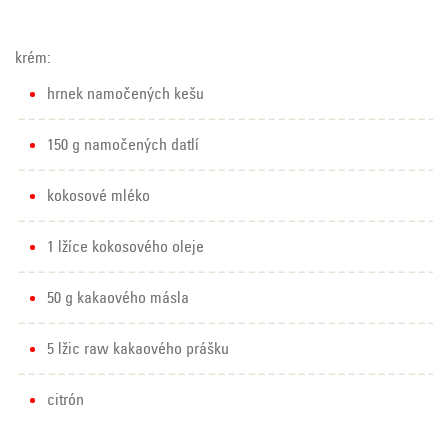
krém:
hrnek namočených kešu
150 g namočených datlí
kokosové mléko
1 lžíce kokosového oleje
50 g kakaového másla
5 lžic raw kakaového prášku
citrón