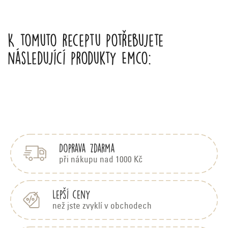
K tomuto receptu potřebujete
následující produkty Emco:
Z
á
p
Doprava zdarma
a
t
při nákupu nad 1000 Kč
í
Lepší ceny
než jste zvyklí v obchodech