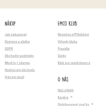
Nákup
Emco Klub
Jak nakupovat
Registrace/Přihlášení
Doprava a platba
Výhody klubu
GDPR
Pravidla
Obchodní podmínky
Dárky
Mysli 5+1 zdarma
Klub pro zaměstnance
Hodnocení obchodu
O nás
Vrácení zboží
Náš příběh
Kariéra
Distribuované značky