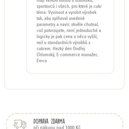
mají velkou oblibu u diabetiků,
sportovců i všech, pro které je cukr
téma. Vyvinout a vyrobit výrobek
tak, aby splňoval uvedené
parametry a navíc skvěle chutnal,
což potvrzujete, není jednoduché a
logicky je pak cena o něco vyšší,
než u standardních výrobků s
cukrem. Hezký den Ondřej
Chlumský, E-commerce manažer,
Emco
Z
á
p
Doprava zdarma
a
při nákupu nad 1000 Kč