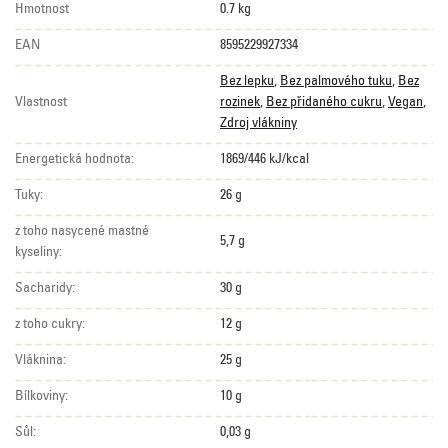
Hmotnost
0.7 kg
EAN
8595229927334
Bez lepku
,
Bez palmového tuku
,
Bez
Vlastnost
rozinek
,
Bez přidaného cukru
,
Vegan
,
Zdroj vlákniny
Energetická hodnota:
1869/446 kJ/kcal
Tuky:
26 g
z toho nasycené mastné
5,7 g
kyseliny:
Sacharidy:
30 g
z toho cukry:
12 g
Vláknina:
25 g
Bílkoviny:
10 g
Sůl:
0,03 g