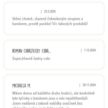
Hodnocení produktu je 5 z 5 hvězdiček.
|
23.2.2025
Velmi chutné, slazené čekankovým sirupem a
banánem, prostě paráda! Víc takových produktů!
roman chrastecky chrastecky
Hodnocení produktu j
|
1.12.2024
Super,hlavně žadny cukr.
Michaela M.
Hodnocení produktu j
|
29.11.2024
Máme doma od každého druhu krabici, ale konkrétně
tyto tyčinky s banánem jsou u nás nejoblíbenější.
Jsem nadšená z takové nabídky svačinek bez