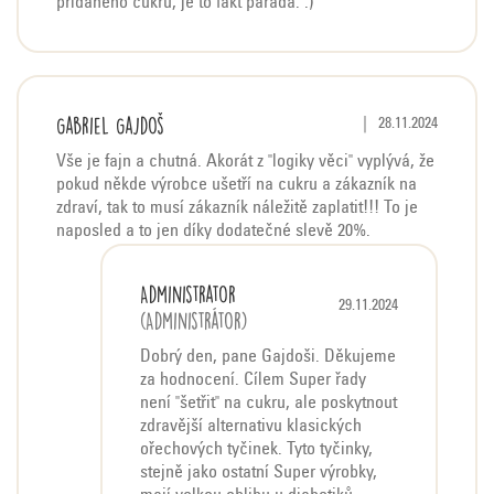
přidaného cukru, je to fakt paráda. :)
Gabriel Gajdoš
Hodnocení produktu j
|
28.11.2024
Vše je fajn a chutná. Akorát z "logiky věci" vyplývá, že
pokud někde výrobce ušetří na cukru a zákazník na
zdraví, tak to musí zákazník náležitě zaplatit!!! To je
naposled a to jen díky dodatečné slevě 20%.
Administrator
29.11.2024
(Administrátor)
Dobrý den, pane Gajdoši. Děkujeme
za hodnocení. Cílem Super řady
není "šetřit" na cukru, ale poskytnout
zdravější alternativu klasických
ořechových tyčinek. Tyto tyčinky,
stejně jako ostatní Super výrobky,