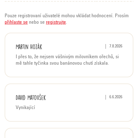
Pouze registrovaní uživatelé mohou vkládat hodnocení. Prosím
přihlaste se
nebo se
registrujte
.
V
Martin Hozák
Hodnocení produktu 
|
7.8.2026
ý
I přes to, že nejsem vášnivým milovníkem ořechů, si
p
mě tahle tyčinka svou banánovou chutí získala.
i
s
h
o
David Matoušek
Hodnocení produktu 
|
6.6.2026
d
Vynikající
n
o
c
e