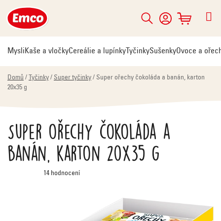
Přejít
na
Hledat
NÁKUPNÍ
obsah
KOŠÍK
Mysli
Kaše a vločky
Cereálie a lupínky
Tyčinky
Sušenky
Ovoce a ořec
Domů
/
Tyčinky
/
Super tyčinky
/
Super ořechy čokoláda a banán, karton
20x35 g
Super ořechy čokoláda a
banán, karton 20x35 g
Průměrné
14 hodnocení
hodnocení
produktu
je
4,6
z
5
hvězdiček.