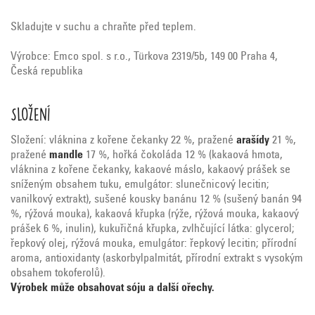
Skladujte v suchu a chraňte před teplem.
Výrobce: Emco spol. s r.o., Türkova 2319/5b, 149 00 Praha 4,
Česká republika
Složení
Složení: vláknina z kořene čekanky 22 %, pražené
arašídy
21 %,
pražené
mandle
17 %, hořká čokoláda 12 % (kakaová hmota,
vláknina z kořene čekanky, kakaové máslo, kakaový prášek se
sníženým obsahem tuku, emulgátor: slunečnicový lecitin;
vanilkový extrakt), sušené kousky banánu 12 % (sušený banán 94
%, rýžová mouka), kakaová křupka (rýže, rýžová mouka, kakaový
prášek 6 %, inulin), kukuřičná křupka, zvlhčující látka: glycerol;
řepkový olej, rýžová mouka, emulgátor: řepkový lecitin; přírodní
aroma, antioxidanty (askorbylpalmitát, přírodní extrakt s vysokým
obsahem tokoferolů).
Výrobek může obsahovat sóju a další ořechy.