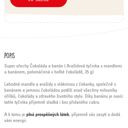
Popis
Super ořechy Čokoláda a banán ( Arašídová tyčinka s mandlemi
a banánem, polomáčená v hořké čokoládě, 35 g)
Lahodné mandle a arašídy s vlákninou z čekanky, společně s
banánem a jemnou čokoládou potěší snad všechny milovníky
oříšků, čokolády a zdravého životního stylu. Díky banánu je navíc
tahle tyčinka příjemně sladká i bez přidaného cukru.
A k tomu je
plná prospěšných látek
, příjemně vás zasytí a dodá
vám energii.