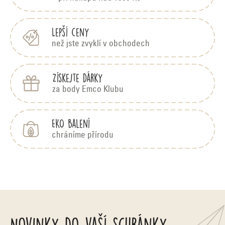
t
í
Lepší ceny
než jste zvyklí v obchodech
Získejte dárky
za body Emco Klubu
EKO balení
chráníme přírodu
Novinky do vaší schránky