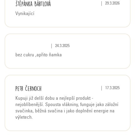
Štěpánka Bártlová
n
Hodnocení produktu j
|
29.3.2026
í
Vynikající
Hodnocení produktu je 5 z 5 hvězdiček.
|
24.3.2025
bez cukru ,apřito ňamka
Petr Černoch
Hodnocení produktu j
|
17.3.2025
Kupuji již delší dobu a nejlepší produkt -
nejoblíbenější. Spousta vlákniny, funguje jako záložní
svačinka, běžná svačina i jako doplnění energie na
výletech.