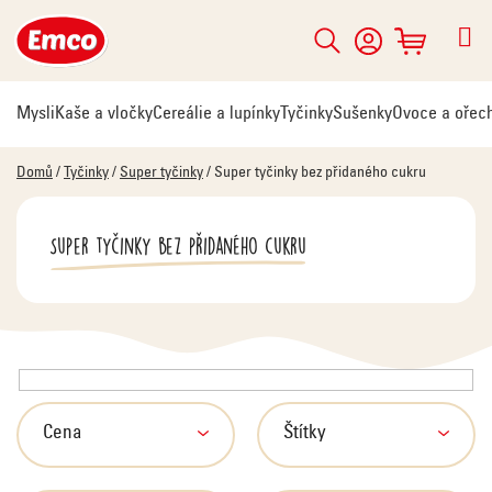
Přejít
na
Hledat
NÁKUPNÍ
obsah
KOŠÍK
Mysli
Kaše a vločky
Cereálie a lupínky
Tyčinky
Sušenky
Ovoce a ořec
Domů
/
Tyčinky
/
Super tyčinky
/
Super tyčinky bez přidaného cukru
Super tyčinky bez přidaného cukru
V
ý
p
Cena
Štítky
i