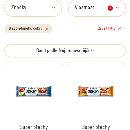
s
p
Značky
Vlastnost
1
r
o
Bez přidaného cukru
Zrušit filtry
d
u
k
Ř
Řadit podle:
Nejprodávanější
t
a
ů
z
e
n
í
p
r
o
d
u
Super ořechy
Super ořechy