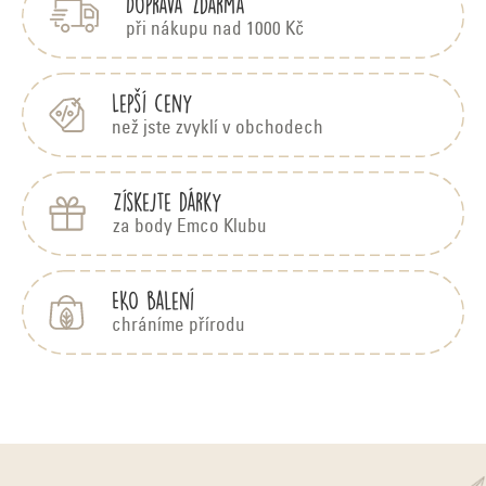
Doprava zdarma
a
d
t
při nákupu nad 1000 Kč
í
a
c
Lepší ceny
než jste zvyklí v obchodech
í
p
Získejte dárky
r
za body Emco Klubu
v
k
EKO balení
y
chráníme přírodu
v
ý
p
i