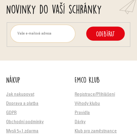
Novinky do vaší schránky
s
u
ODEBÍRAT
Nákup
Emco Klub
Jak nakupovat
Registrace/Přihlášení
Doprava a platba
Výhody klubu
GDPR
Pravidla
Obchodní podmínky
Dárky
Mysli 5+1 zdarma
Klub pro zaměstnance