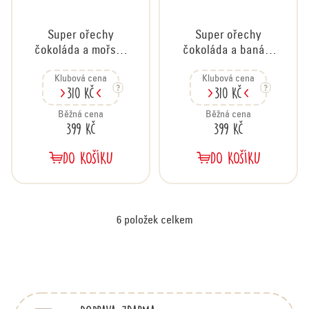
Super ořechy
Super ořechy
čokoláda a mořská
čokoláda a banán,
sůl, karton 20x35 g
karton 20x35 g
Klubová cena
Klubová cena
310 Kč
310 Kč
Běžná cena
Běžná cena
399 Kč
399 Kč
DO KOŠÍKU
DO KOŠÍKU
6
položek celkem
O
v
Z
á
l
p
á