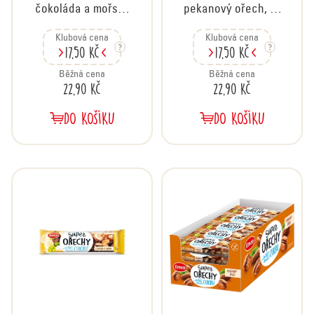
k
čokoláda a mořská
pekanový ořech, 35
t
sůl, 35 g
g
ů
Klubová cena
Klubová cena
17,50 Kč
17,50 Kč
Běžná cena
Běžná cena
22,90 Kč
22,90 Kč
DO KOŠÍKU
DO KOŠÍKU