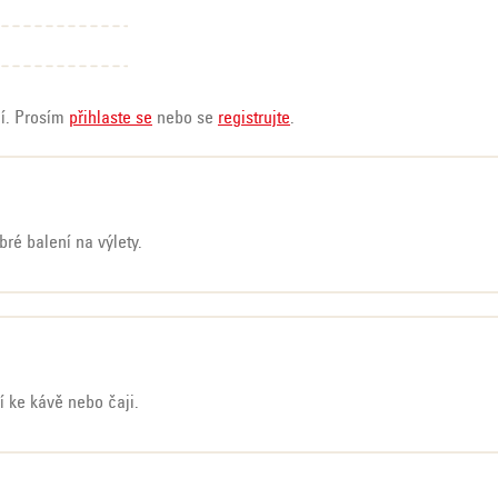
ní. Prosím
přihlaste se
nebo se
registrujte
.
ré balení na výlety.
í ke kávě nebo čaji.