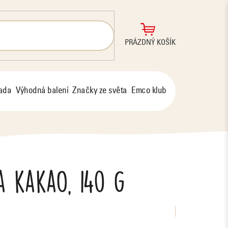
NÁKUPNÍ
PRÁZDNÝ KOŠÍK
KOŠÍK
řada
Výhodná balení
Značky ze světa
Emco klub
a kakao, 140 g