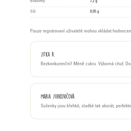
Bílkoviny:
7,2 g
Sůl:
0,05 g
Pouze registrovaní uživatelé mohou vkládat hodnoce
V
Jitka R.
ý
Bezkonkurenční! Méně cukru. Výborná chuť. Dob
p
i
s
h
Maria Jurkovičová
o
d
Sušenky jsou křehké, sladké tak akorát, perfektn
n
o