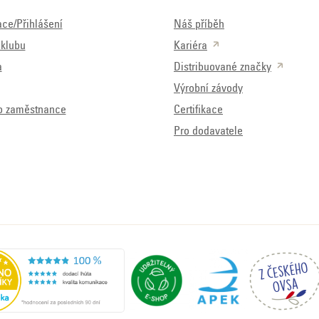
ace/Přihlášení
Náš příběh
klubu
Kariéra
a
Distribuované značky
Výrobní závody
o zaměstnance
Certifikace
Pro dodavatele