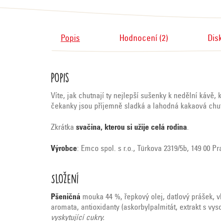
Popis
Hodnocení (2)
Dis
Popis
Víte, jak chutnají ty nejlepší sušenky k nedělní kávě,
čekanky jsou příjemně sladká a lahodná kakaová chuť 
Zkrátka
svačina, kterou si užije celá rodina
.
Výrobce
: Emco spol. s r.o., Türkova 2319/5b, 149 00 P
Složení
Pšeničná
mouka 44 %, řepkový olej, datlový prášek, v
aromata, antioxidanty (askorbylpalmitát, extrakt s vy
vyskytující cukry.