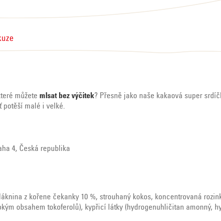
kuze
 které můžete
mlsat bez výčitek
? Přesně jako naše kakaová super srdíč
potěší malé i velké.
raha 4, Česká republika
láknina z kořene čekanky 10 %, strouhaný kokos, koncentrovaná rozink
sokým obsahem tokoferolů), kypřicí látky (hydrogenuhličitan amonný, 