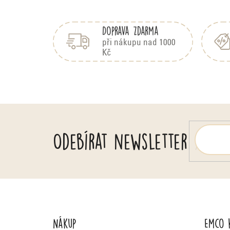
c
Z
e
á
n
Doprava zdarma
p
í
a
při nákupu nad 1000
Kč
t
í
Odebírat newsletter
Nákup
Emco 