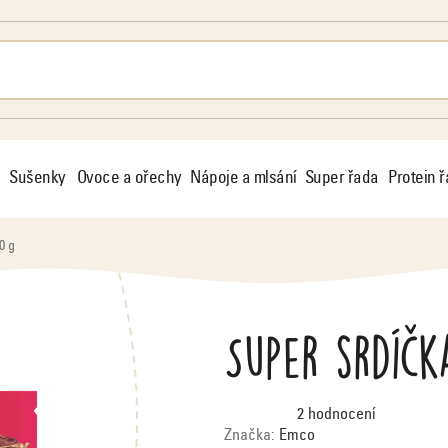
Sušenky
Ovoce a ořechy
Nápoje a mlsání
Super řada
Protein 
0 g
Super srdíčk
Průměrné
2 hodnocení
hodnocení
produktu
Značka:
Emco
je