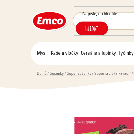
Přejít
na
obsah
HLEDAT
Mysli
Kaše a vločky
Cereálie a lupínky
Tyčinky
Domů
/
Sušenky
/
Super sušenky
/
Super srdíčka kakao, 14