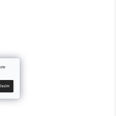
jete
lasím