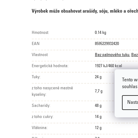
Výrobek může obsahovat arašídy, sóju, mléko a ořech
Hmotnost
0.14 kg
EAN
8595229932420
Vlastnost
Bez palmového tuku
,
Bez
Energetická hodnota:
1927 kJ/460 kcal
Tuky:
24 g
Tento w
souhlas
z toho nasycené mastné
7,7 g
kyseliny:
Nast
Sacharidy:
48 g
z toho cukry:
14 g
Vláknina:
12 g