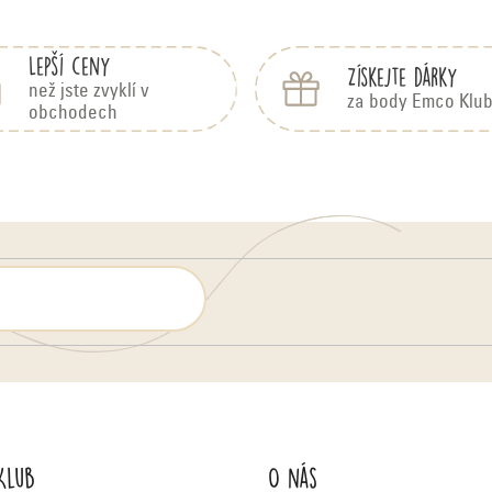
Lepší ceny
Získejte dárky
než jste zvyklí v
za body Emco Klu
obchodech
Klub
O nás