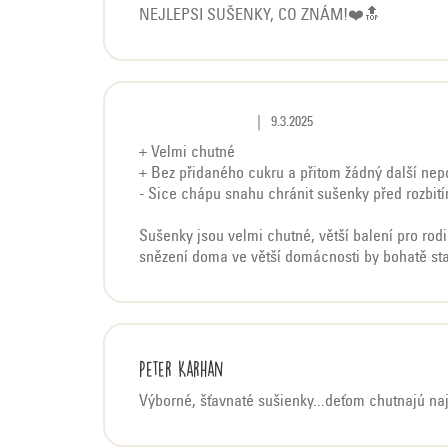
d
NEJLEPSI SUŠENKY, CO ZNÁM!❤️🔝
n
o
c
e
Hodnocení produktu je 5 z 5 hvě
|
9.3.2025
n
+ Velmi chutné
í
+ Bez přidaného cukru a přitom žádný další nep
- Sice chápu snahu chránit sušenky před rozbit
Sušenky jsou velmi chutné, větší balení pro rod
snězení doma ve větší domácnosti by bohatě st
Peter Karhan
Výborné, šťavnaté sušienky...deťom chutnajú naj