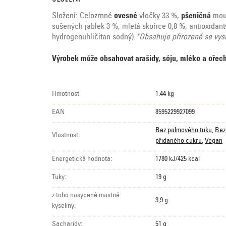
Složení: Celozrnné
ovesné
vločky 33 %,
pšeničná
mouk
sušených jablek 3 %, mletá skořice 0,8 %, antioxidant
hydrogenuhličitan sodný).
*Obsahuje přirozeně se vysk
Výrobek může obsahovat arašídy, sóju, mléko a ořech
Hmotnost
1.44 kg
EAN
8595229927099
Bez palmového tuku
,
Bez
Vlastnost
přidaného cukru
,
Vegan
Energetická hodnota:
1780 kJ/425 kcal
Tuky:
19 g
z toho nasycené mastné
3,9 g
kyseliny:
Sacharidy:
51 g