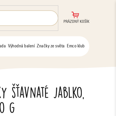
NÁKUPNÍ
PRÁZDNÝ KOŠÍK
KOŠÍK
řada
Výhodná balení
Značky ze světa
Emco klub
y šťavnaté jablko,
0 g