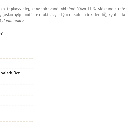
a, řepkový olej, koncentrovaná jablečná šťáva 11 %, vláknina z koře
y (askorbylpalmitát, extrakt s vysokým obsahem tokoferolů), kypřicí l
ytující cukry
y.
 rozinek
,
Bez