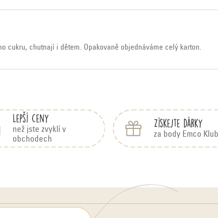
ého cukru, chutnají i dětem. Opakovaně objednáváme celý karton.
Lepší ceny
Získejte dárky
než jste zvyklí v
za body Emco Klu
obchodech