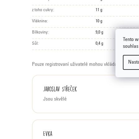
z toho cukry:
11 g
Vláknina:
10 g
Bílkoviny:
9,0 g
Tento w
Sůl:
0,4 g
souhlas
Nast
Pouze registrovaní uživatelé mohou vkládat hodnoce
V
Jaroslav Střeček
ý
Jsou skvělé
p
i
s
h
Evka
o