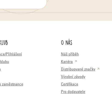
Klub
O nás
ace/Přihlášení
Náš příběh
klubu
Kariéra
a
Distribuované značky
Výrobní závody
o zaměstnance
Certifikace
Pro dodavatele