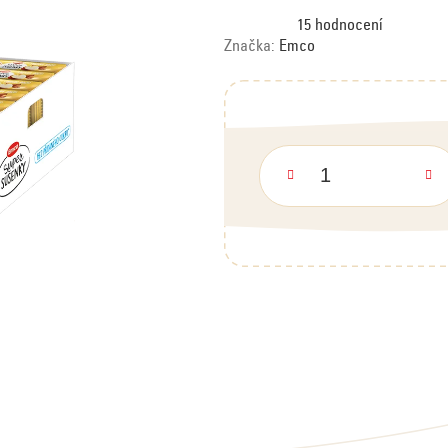
Průměrné
15 hodnocení
hodnocení
produktu
Značka:
Emco
je
5,0
z
5
hvězdiček.