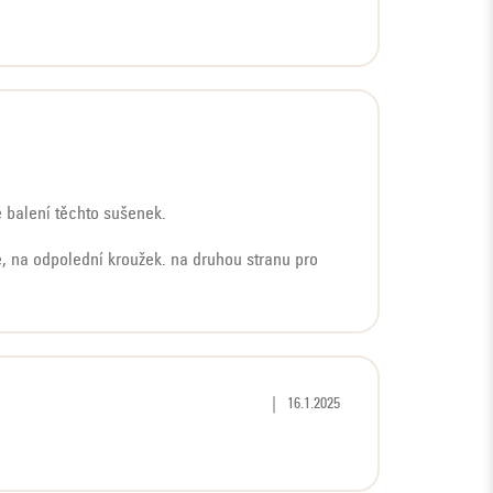
 balení těchto sušenek.
e, na odpolední kroužek. na druhou stranu pro
Hodnocení produktu je 5 z 5 hvězd
|
16.1.2025