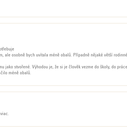
zdiček.
otřebuje
ím, ale osobně bych uvítala méně obalů. Případně nějaké větší rodinné
inu jako stvořené. Výhodou je, že si je člověk vezme do školy, do prác
ačilo méně obalů.
viac.