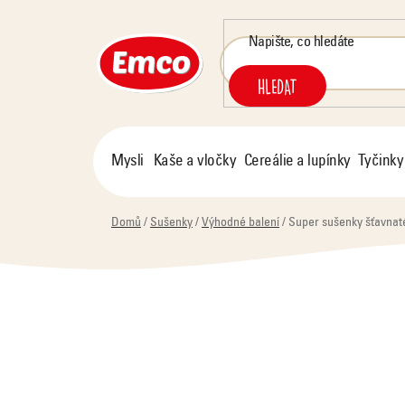
Přejít
na
obsah
HLEDAT
Mysli
Kaše a vločky
Cereálie a lupínky
Tyčinky
Domů
/
Sušenky
/
Výhodné balení
/
Super sušenky šťavnaté