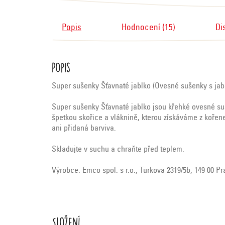
Popis
Hodnocení (15)
Di
Popis
Super sušenky Šťavnaté jablko (Ovesné sušenky s jablk
Super sušenky Šťavnaté jablko jsou křehké ovesné suš
špetkou skořice a vláknině, kterou získáváme z koře
ani přidaná barviva.
Skladujte v suchu a chraňte před teplem.
Výrobce: Emco spol. s r.o., Türkova 2319/5b, 149 00 P
Složení