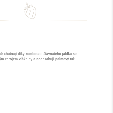
ně chutnají díky kombinaci šťavnatého jablka se
ným zdrojem vlákniny a neobsahují palmový tuk