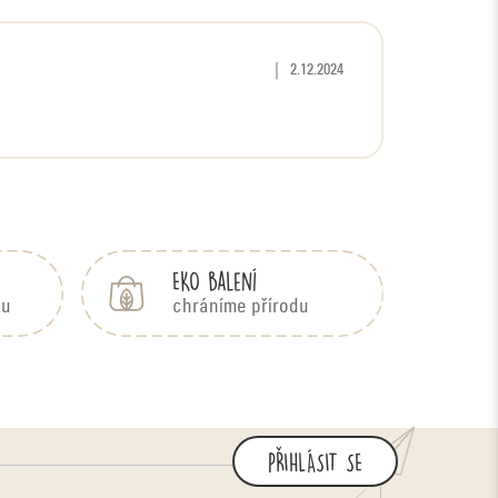
Hodnocení produktu je 5 z 5 hvězd
|
2.12.2024
EKO balení
bu
chráníme přírodu
PŘIHLÁSIT SE