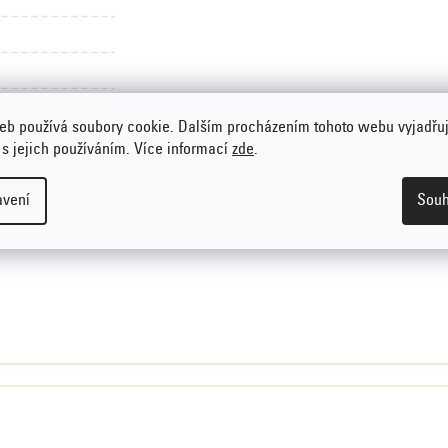
eb používá soubory cookie. Dalším procházením tohoto webu vyjadřu
 s jejich používáním. Více informací
zde
.
avení
Souh
ní. Prosím
přihlaste se
nebo se
registrujte
.