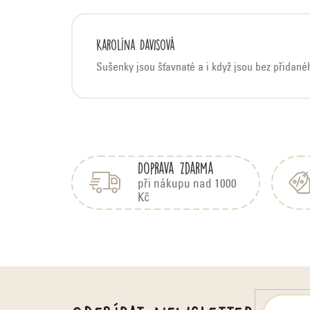
Karolína Davisová
Sušenky jsou šťavnaté a i když jsou bez přidan
Z
á
Doprava zdarma
p
a
při nákupu nad 1000
Kč
t
í