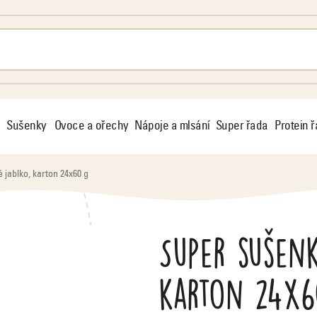
Sušenky
Ovoce a ořechy
Nápoje a mlsání
Super řada
Protein 
 jablko, karton 24x60 g
Super sušenk
karton 24x6