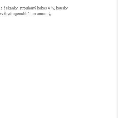
ne čekanky, strouhaný kokos 4 %, kousky
átky (hydrogenuhličitan amonný,