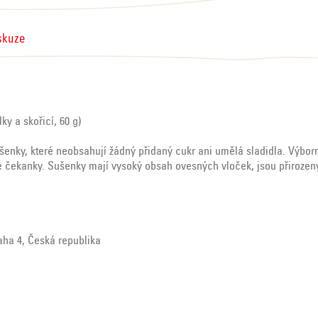
skuze
y a skořicí, 60 g)
enky, které neobsahují žádný přidaný cukr ani umělá sladidla. Výbor
ne čekanky. Sušenky mají vysoký obsah ovesných vloček, jsou přiroze
raha 4, Česká republika