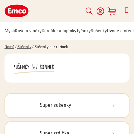
Přejít
na
Hledat
NÁKUPNÍ
obsah
KOŠÍK
Mysli
Kaše a vločky
Cereálie a lupínky
Tyčinky
Sušenky
Ovoce a ořec
Domů
/
Sušenky
/
Sušenky bez rozinek
Sušenky bez rozinek
Super sušenky
Super srdíčka