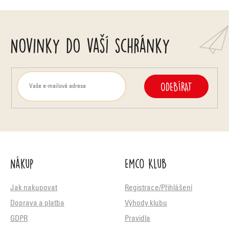
i
s
Novinky do vaší schránky
u
ODEBÍRAT
Nákup
Emco Klub
Jak nakupovat
Registrace/Přihlášení
Doprava a platba
Výhody klubu
GDPR
Pravidla