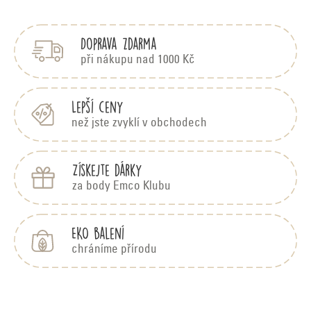
r
á
á
p
á
d
Doprava zdarma
a
a
n
t
při nákupu nad 1000 Kč
c
í
k
í
Lepší ceny
p
o
než jste zvyklí v obchodech
r
v
Získejte dárky
v
á
za body Emco Klubu
k
y
n
EKO balení
v
chráníme přírodu
í
ý
p