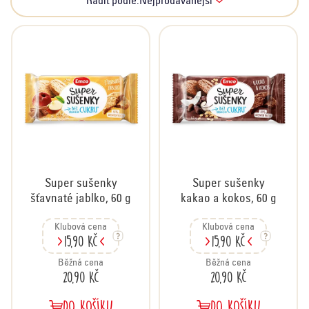
Řadit podle:
Nejprodávanější
t
a
ů
z
e
n
í
p
r
o
d
u
Super sušenky
Super sušenky
k
šťavnaté jablko, 60 g
kakao a kokos, 60 g
t
ů
Klubová cena
Klubová cena
15,90 Kč
15,90 Kč
Běžná cena
Běžná cena
20,90 Kč
20,90 Kč
DO KOŠÍKU
DO KOŠÍKU