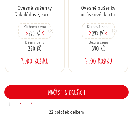
Ovesné sušenky
Ovesné sušenky
čokoládové, karton
borůvkové, karton
24x60 g
24x60 g
Klubová cena
Klubová cena
295 Kč
295 Kč
Běžná cena
Běžná cena
390 Kč
390 Kč
DO KOŠÍKU
DO KOŠÍKU
NAČÍST 6 DALŠÍCH
S
O
1
2
v
22
položek celkem
t
l
Z