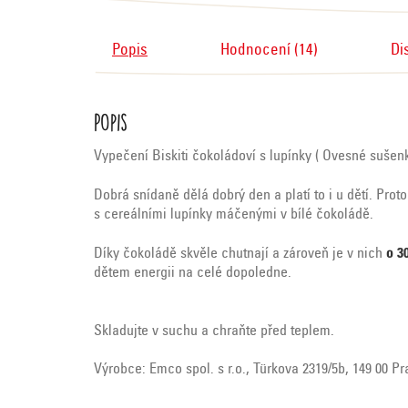
Popis
Hodnocení (14)
Di
Popis
Vypečení Biskiti čokoládoví s lupínky ( Ovesné sušen
Dobrá snídaně dělá dobrý den a platí to i u dětí. Pro
s cereálními lupínky máčenými v bílé čokoládě.
Díky čokoládě skvěle chutnají a zároveň je v nich
o 3
dětem energii na celé dopoledne.
Skladujte v suchu a chraňte před teplem.
Výrobce: Emco spol. s r.o., Türkova 2319/5b, 149 00 P