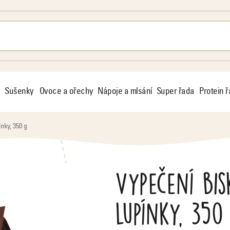
Sušenky
Ovoce a ořechy
Nápoje a mlsání
Super řada
Protein 
nky, 350 g
Vypečení bis
lupínky, 350