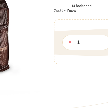
Průměrné
14 hodnocení
hodnocení
produktu
Značka:
Emco
je
5,0
z
5
hvězdiček.