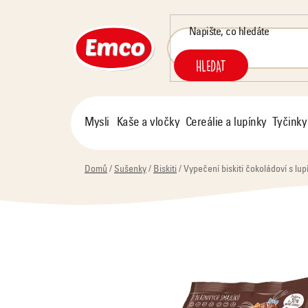
Přejít
na
obsah
HLEDAT
Mysli
Kaše a vločky
Cereálie a lupínky
Tyčinky
Domů
/
Sušenky
/
Biskiti
/
Vypečení biskiti čokoládoví s lupí