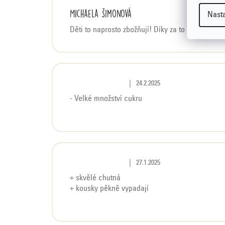
h
Michaela Šimonová
Nast
o
d
Děti to naprosto zbožňují! Díky za to :D
n
o
c
e
Hodnocení produktu je 5 z 5 hvě
|
24.2.2025
n
- Velké množství cukru
í
Hodnocení produktu je 5 z 5 hvě
|
27.1.2025
+ skvělé chutná
+ kousky pěkně vypadají