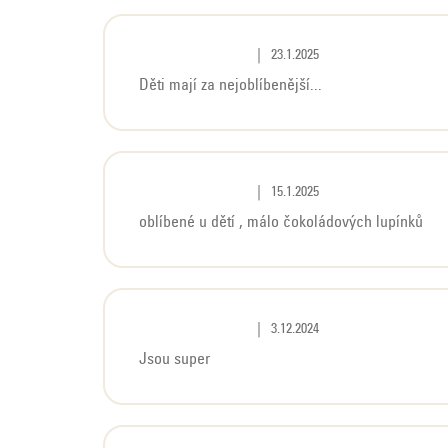
Hodnocení produktu je 5 z 5 hvě
|
23.1.2025
Děti mají za nejoblíbenější...
Hodnocení produktu je 5 z 5 hvě
|
15.1.2025
oblíbené u dětí , málo čokoládových lupínků
Hodnocení produktu je 5 z 5 hvě
|
3.12.2024
Jsou super