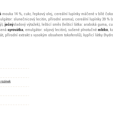
á
mouka 14 %, cukr, řepkový olej, cereální lupínky máčené v bílé čoko
ulgátor: slunečnicový lecitin, přírodní aroma), cereální lupínky 39 % 
ý),
ječný
sladový výtažek), lešticí směs (lešticí látka: arabská guma, 
ušená
syrovátka
, emulgátor: sójový lecitin), sušené plnotučné
mléko
, k
itát, přírodní extrakt s vysokým obsahem tokoferolů), kypřicí látky (h
 rozinek