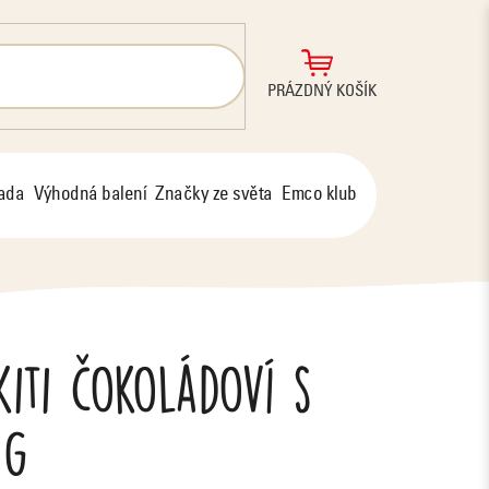
NÁKUPNÍ
PRÁZDNÝ KOŠÍK
KOŠÍK
řada
Výhodná balení
Značky ze světa
Emco klub
kiti čokoládoví s
 g