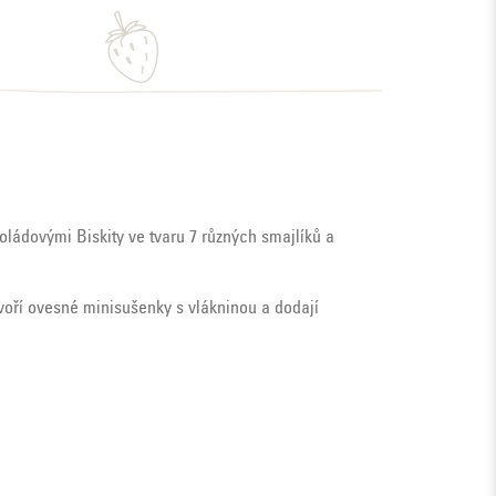
ládovými Biskity ve tvaru 7 různých smajlíků a
tvoří ovesné minisušenky s vlákninou a dodají