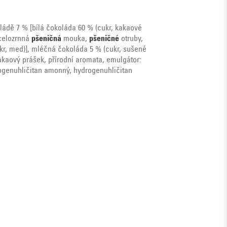
ládě 7 % [bílá čokoláda 60 % (cukr, kakaové
(celozrnná
pšeničná
mouka,
pšeničné
otruby,
cukr, med)], mléčná čokoláda 5 % (cukr, sušené
akaový prášek, přírodní aromata, emulgátor:
ydrogenuhličitan amonný, hydrogenuhličitan