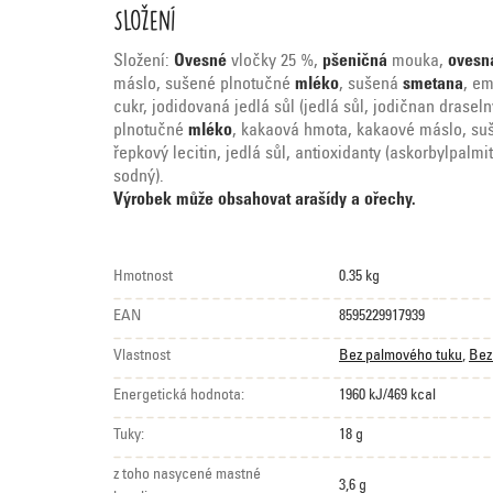
Složení
Složení:
Ovesné
vločky 25 %,
pšeničná
mouka,
ovesn
máslo, sušené plnotučné
mléko
, sušená
smetana
, em
cukr, jodidovaná jedlá sůl (jedlá sůl, jodičnan draseln
plnotučné
mléko
, kakaová hmota, kakaové máslo, s
řepkový lecitin, jedlá sůl, antioxidanty (askorbylpalm
sodný).
Výrobek může obsahovat arašídy a ořechy.
Hmotnost
0.35 kg
EAN
8595229917939
Vlastnost
Bez palmového tuku
,
Bez
Energetická hodnota:
1960 kJ/469 kcal
Tuky:
18 g
z toho nasycené mastné
3,6 g