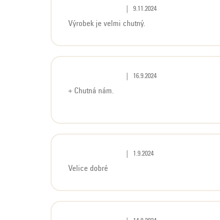
Hodnocení produktu je 5 z 5 hvě
|
9.11.2024
Výrobek je velmi chutný.
Hodnocení produktu je 5 z 5 hvě
|
16.9.2024
+ Chutná nám.
Hodnocení produktu je 5 z 5 hvě
|
1.9.2024
Velice dobré