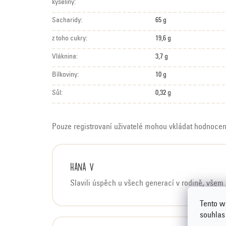
kyseliny:
Sacharidy:
65 g
z toho cukry:
19,6 g
Vláknina:
3,7 g
Bílkoviny:
10 g
Sůl:
0,32 g
Pouze registrovaní uživatelé mohou vkládat hodnoce
V
Hana V
ý
Slavili úspěch u všech generací v rodině, všem 
p
i
Tento w
souhlas
s