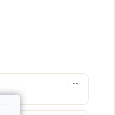
Hodnocení produktu je 5 z 5 hvězd
|
13.9.2025
jete