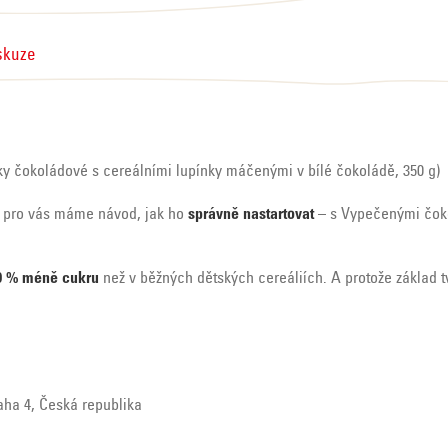
skuze
ky čokoládové s cereálními lupínky máčenými v bílé čokoládě, 350 g)
to pro vás máme návod, jak ho
správně nastartovat
– s Vypečenými čoko
0 % méně cukru
než v běžných dětských cereáliích. A protože základ 
raha 4, Česká republika