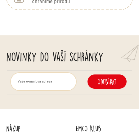
v
chráníme přírodu
í
ý
p
i
s
Novinky do vaší schránky
u
ODEBÍRAT
Nákup
Emco Klub