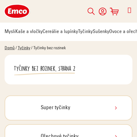
Přejít
na
Hledat
NÁKUPNÍ
obsah
KOŠÍK
Mysli
Kaše a vločky
Cereálie a lupínky
Tyčinky
Sušenky
Ovoce a ořec
Domů
/
Tyčinky
/
Tyčinky bez rozinek
Tyčinky bez rozinek
, Strana 2
Super tyčinky
Ořechové tyčinky