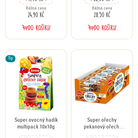
Běžná cena
Běžná cena
24,90 Kč
28,50 Kč
DO KOŠÍKU
DO KOŠÍKU
Tip
Super ovocný hadík
Super ořechy
multipack 10x10g
pekanový ořech,
karton 20x35 g