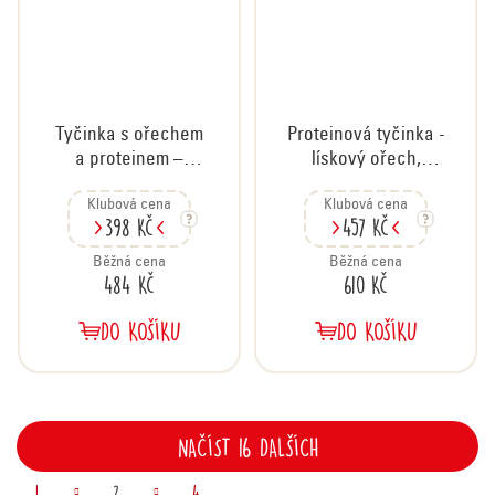
Tyčinka s ořechem
Proteinová tyčinka -
a proteinem –
lískový ořech,
čokoláda a mandle,
karton 18x45 g
Klubová cena
Klubová cena
karton 20x40 g
398 Kč
457 Kč
Běžná cena
Běžná cena
484 Kč
610 Kč
DO KOŠÍKU
DO KOŠÍKU
NAČÍST 16 DALŠÍCH
O
1
2
4