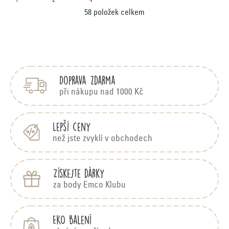
S
v
58
položek celkem
t
l
Z
r
á
á
p
á
d
Doprava zdarma
a
a
n
t
při nákupu nad 1000 Kč
c
í
k
í
Lepší ceny
p
o
než jste zvyklí v obchodech
r
v
Získejte dárky
v
á
za body Emco Klubu
k
y
n
EKO balení