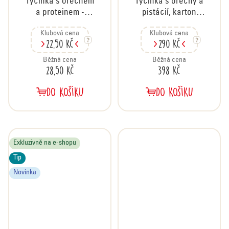
Tyčinka s ořechem
Tyčinka s ořechy a
a proteinem -
pistácií, karton
arašídy, 40 g
20x35 g
Klubová cena
Klubová cena
22,50 Kč
290 Kč
Běžná cena
Běžná cena
28,50 Kč
398 Kč
DO KOŠÍKU
DO KOŠÍKU
Exkluzivně na e-shopu
Tip
Novinka