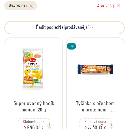
o
Bez rozinek
Zrušit filtry
d
u
k
Ř
Řadit podle:
Nejprodávanější
t
a
ů
z
e
Tip
n
í
p
r
o
d
u
Super ovocný hadík
Tyčinka s ořechem
k
mango, 20 g
a proteinem -
t
karamel, 40 g
ů
Klubová cena
Klubová cena
19,90 Kč
22,50 Kč