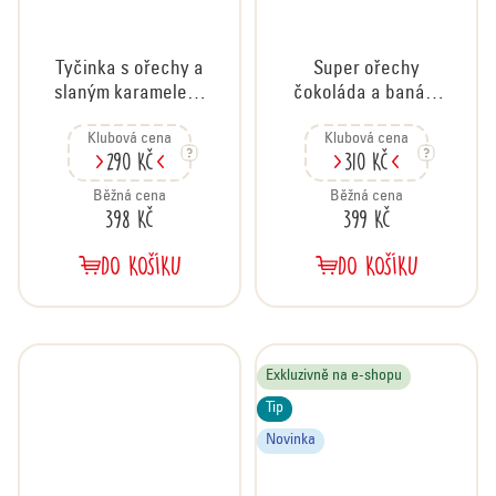
Tyčinka s ořechy a
Super ořechy
slaným karamelem,
čokoláda a banán,
karton 20x35 g
karton 20x35 g
Klubová cena
Klubová cena
290 Kč
310 Kč
Běžná cena
Běžná cena
398 Kč
399 Kč
DO KOŠÍKU
DO KOŠÍKU
Exkluzivně na e-shopu
Tip
Novinka